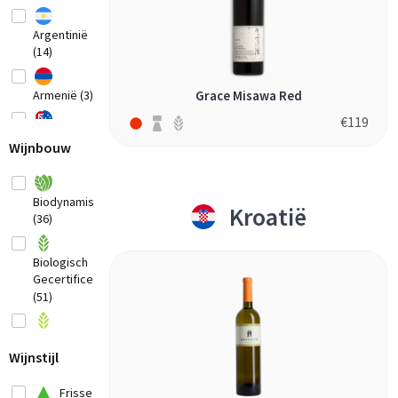
Argentinië
(14)
Armenië (3)
Grace Misawa Red
€
119
Australië
Wijnbouw
(20)
België
(2)
Biodynamisch
Kroatië
(36)
Bosnia-
Herzegovina
(1)
Biologisch
Gecertificeerd
Brazilië
(51)
(3)
Biologisch (37)
Bulgarije (1)
Wijnstijl
Chili (7)
Conventioneel
Frisse
China