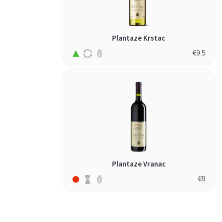
krstac (1)
lefkada (1)
Plantaze Krstac
loureiro (1)
€
9.5
macabeo (4)
malagousia (2)
malbec (8)
malvasia (2)
malvasia di
candia (1)
malvasia nera
(2)
Plantaze Vranac
malvasia
€
9
puntinata (2)
malvazija (1)
marsanne (1)