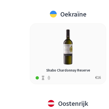
roditis (2)
Oekraïne
romé (1)
rondinella (2)
roupeiro (1)
roussanne (1)
rubin
(nebbiolo/syrah)
(1)
sangiovese (5)
sankt-laurent (1)
Shabo Chardonnay Reserve
saperavi (1)
€
16
sauvignon blanc
(9)
savagnin (2)
Oostenrijk
schiava (1)