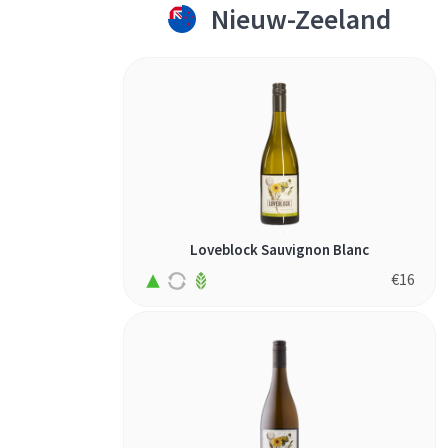
mazuelo (2)
Nieuw-Zeeland
melon de
bourgogne (1)
merlot (16)
merseguera (1)
monastrell (3)
montepulciano
(2)
morava (1)
Loveblock Sauvignon Blanc
moscatel (2)
€
16
moscatel
galego (1)
moschofilero (1)
mourvèdre (4)
mtsvane (1)
muscaris (1)