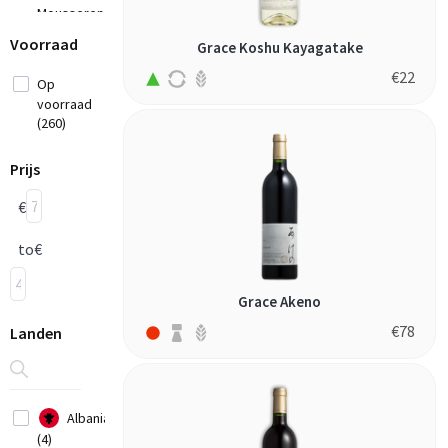
Mousserende
Wijn (6)
Voorraad
Grace Koshu Kayagatake
Rosé
€
22
Wijn (5)
Op
voorraad
(260)
Prijs
€
to
€
Grace Akeno
€
78
Landen
Albania
(4)