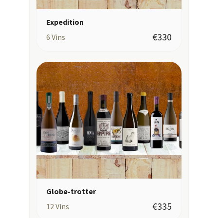
Expedition
€330
6
Vins
Globe-trotter
€335
12
Vins