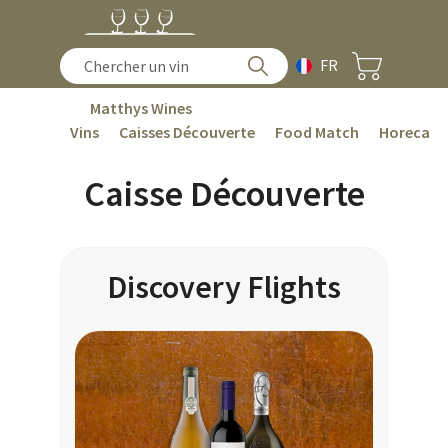
FR
Matthys Wines
Vins
Caisses Découverte
Food Match
Horeca
Caisse Découverte
Discovery Flights