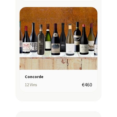
Concorde
€460
12
Vins