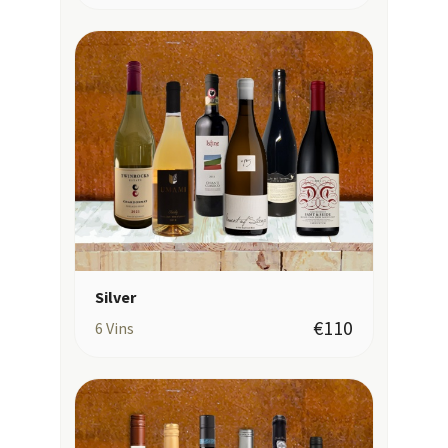
Silver
€110
6
Vins