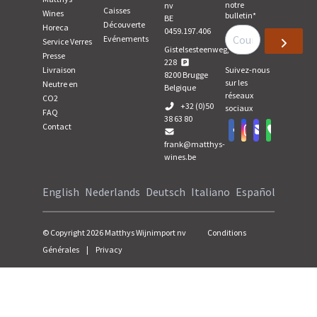
notre
nv
Caisses
Wines
bulletin
*
BE
Découverte
Horeca
0459.197.406
Evénements
Service Verres
Gistelsesteenweg,
Presse
228
Livraison
Suivez-nous
8200
Brugge
sur les
Neutre en
Belgique
réseaux
CO2
+32 (0)50
sociaux
FAQ
38 63 80
Contact
frank@matthys-
wines.be
English
Nederlands
Deutsch
Italiano
Español
© Copyright
2026
Matthys Wijnimport nv
Conditions
Générales
|
Privacy