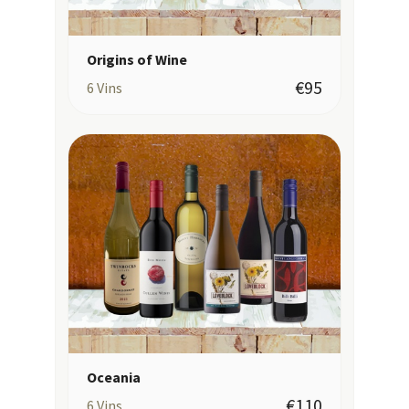
Origins of Wine
€95
6
Vins
Oceania
€110
6
Vins