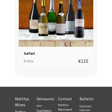
Safari
€125
6
Vins
Matthys
Découvrez
Contact
Bulletin
Wines
Matthys
Vins
Inscrivez-
Wijnimport
vous sur
Food Match
Matthys