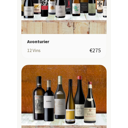
Avonturier
€275
12
Vins