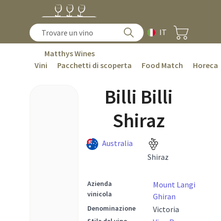
IT
Matthys Wines
Vini
Pacchetti di scoperta
Food Match
Horeca
Billi Billi
Shiraz
Australia
Shiraz
Azienda
Mount Langi
vinicola
Ghiran
Denominazione
Victoria