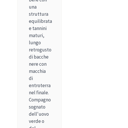
una
struttura
equilibrata
e tannini
maturi,
lungo
retrogusto
di bacche
nere con
macchia
di
entroterra
nel finale.
Compagno
sognato
dell'uovo
verde o