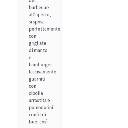
del
barbecue
all'aperto,
si sposa
perfettamente
con
grigliate
di manzo
e
hamburger
lascivamente
guarniti
con
cipolla
arrostita e
pomodorini
confit di
bue, così