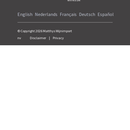
English
Nederlands
Français
Deutsch
Español
© Copyright
2026
Matthys Wijnimport
nv
Disclaimer
|
Privacy