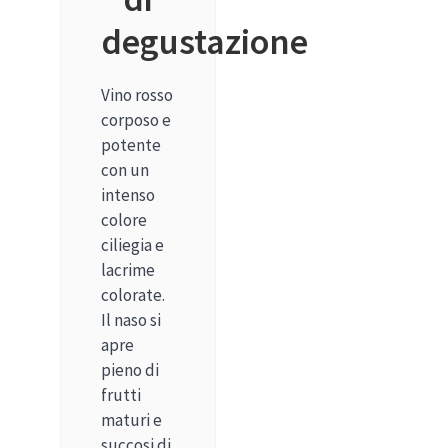
degustazione
Vino rosso
corposo e
potente
con un
intenso
colore
ciliegia e
lacrime
colorate.
Il naso si
apre
pieno di
frutti
maturi e
succosi di