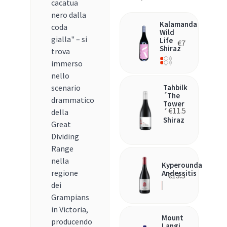
cacatua
nero dalla
Kalamanda
coda
Wild
gialla" – si
Life
€
7
Shiraz
trova
immerso
nello
scenario
Tahbilk
´The
drammatico
Tower
€
11.5
della
´
Shiraz
Great
Dividing
Range
nella
Kyperounda
regione
Andessitis
€
13.5
dei
Grampians
in Victoria,
Mount
producendo
Langi