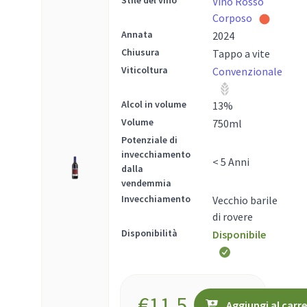
Stile del vino
Vino Rosso
Corposo
Annata
2024
Chiusura
Tappo a vite
Viticoltura
Convenzionale
Alcol in volume
13
%
Volume
750
ml
Potenziale di
invecchiamento
< 5 Anni
dalla
vendemmia
Invecchiamento
Vecchio barile
di rovere
Disponibilità
Disponibile
€
11.5
Aggiungi al carre