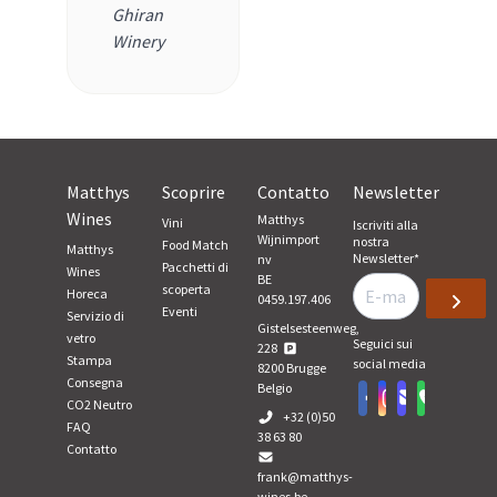
Ghiran
Winery
Matthys
Scoprire
Contatto
Newsletter
Wines
Matthys
Vini
Iscriviti alla
Wijnimport
nostra
Food Match
Matthys
Newsletter
*
nv
Pacchetti di
Wines
BE
scoperta
Horeca
0459.197.406
Eventi
Servizio di
Gistelsesteenweg,
vetro
Seguici sui
228
Stampa
social media
8200
Brugge
Consegna
Belgio
CO2 Neutro
+32 (0)50
FAQ
38 63 80
Contatto
frank@matthys-
wines.be