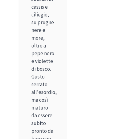
cassis e
ciliegie,
su prugne
nere e
more,
oltre a
pepe nero
e violette
di bosco.
Gusto
serrato
all'esordio,
ma così
maturo
da essere
subito
pronto da
bere con