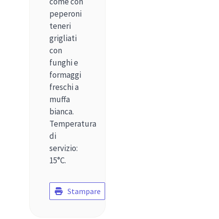
come con
peperoni
teneri
grigliati
con
funghi e
formaggi
freschi a
muffa
bianca.
Temperatura
di
servizio:
15°C.
Stampare