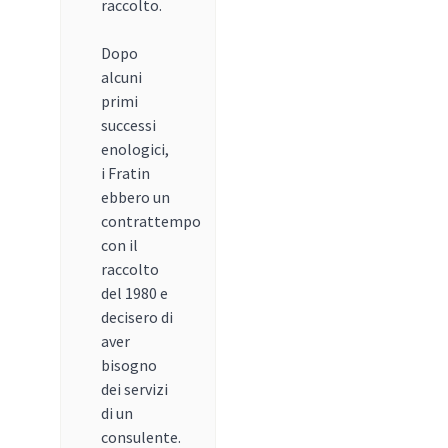
raccolto.
Dopo
alcuni
primi
successi
enologici,
i Fratin
ebbero un
contrattempo
con il
raccolto
del 1980 e
decisero di
aver
bisogno
dei servizi
di un
consulente.