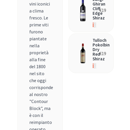
vini iconici
Ghiran
Cliff
€
19
a clima
Edge
fresco. Le
Shiraz
prime viti
furono
piantate
Tulloch
Pokolbin
nella
Dry
proprietà
€
19
Red
Shiraz
alla fine
del 1800
nel sito
che oggi
corrisponde
al nostro
"Contour
Block", ma
è con il
reimpianto
operato