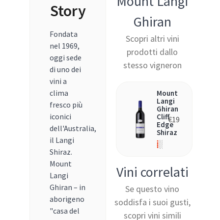
Mount Langi
Story
Ghiran
Fondata
Scopri altri vini
nel 1969,
prodotti dallo
oggi sede
stesso vigneron
di uno dei
vini a
clima
Mount
Langi
fresco più
Ghiran
iconici
Cliff
€
19
Edge
dell'Australia,
Shiraz
il Langi
Shiraz.
Mount
Vini correlati
Langi
Ghiran – in
Se questo vino
aborigeno
soddisfa i suoi gusti,
"casa del
scopri vini simili