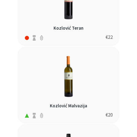
Kozlović Teran
€
22
Kozlović Malvazija
€
20