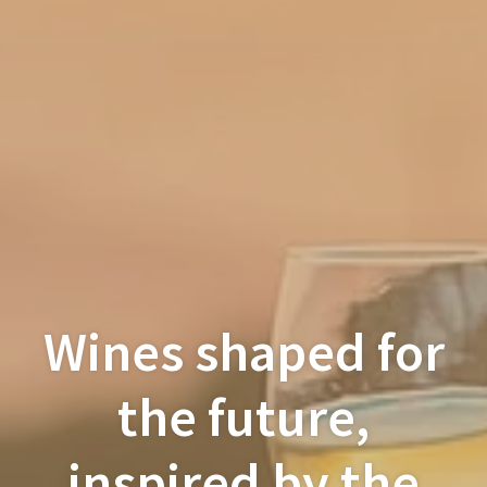
Wines shaped for
the future
,
inspired by the