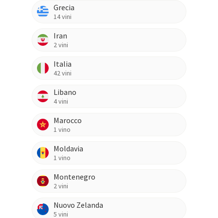
Grecia
14
vini
Iran
2
vini
Italia
42
vini
Libano
4
vini
Marocco
1
vino
Moldavia
1
vino
Montenegro
2
vini
Nuovo Zelanda
5
vini