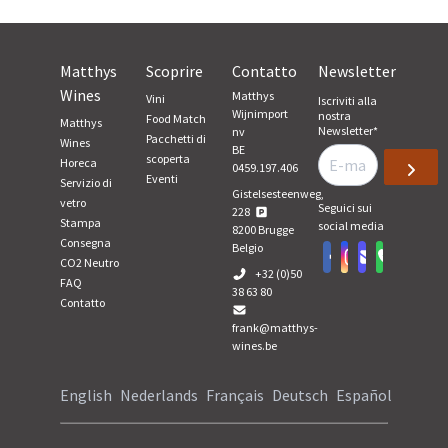
Matthys
Scoprire
Contatto
Newsletter
Wines
Matthys
Vini
Iscriviti alla
Wijnimport
nostra
Food Match
Matthys
Newsletter
*
nv
Pacchetti di
Wines
BE
scoperta
Horeca
0459.197.406
Eventi
Servizio di
Gistelsesteenweg,
vetro
Seguici sui
228
Stampa
social media
8200
Brugge
Consegna
Belgio
CO2 Neutro
+32 (0)50
FAQ
38 63 80
Contatto
frank@matthys-
wines.be
English
Nederlands
Français
Deutsch
Español