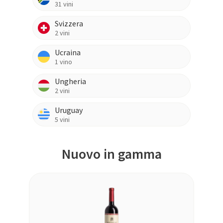
31
vini
Svizzera
2
vini
Ucraina
1
vino
Ungheria
2
vini
Uruguay
5
vini
Nuovo in gamma