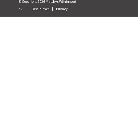
© Copyright
2026
Matthys Wijnimport
nv
Disclaimer
|
Privacy