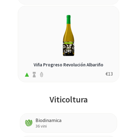
Viña Progreso Revolución Albariño
€
13
Viticoltura
Biodinamica
36
vini