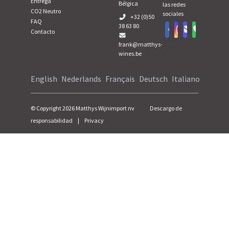
Entrega
Bélgica
las redes
CO2 Neutro
sociales
+32 (0)50
FAQ
38 63 80
Contacto
frank@matthys-
wines.be
English
Nederlands
Français
Deutsch
Italiano
© Copyright
2026
Matthys Wijnimport nv
Descargo de
responsabilidad
|
Privacy