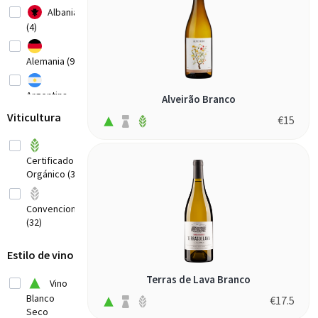
Albania
(4)
Alemania (9)
Argentina
Alveirão Branco
(14)
Viticultura
€
15
Armenia (3)
Certificado
Orgánico (3)
Australia
(20)
Convencional
Austria
(32)
(8)
Bosnia-
Estilo de vino
Herzegovina
(1)
Terras de Lava Branco
Vino
Brasil
Blanco
€
17.5
(3)
Seco