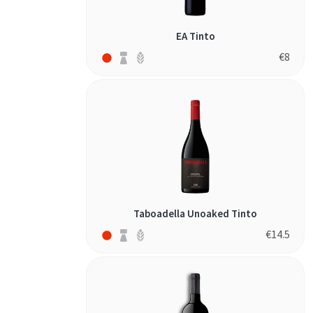
EA Tinto
€
8
Taboadella Unoaked Tinto
€
14.5