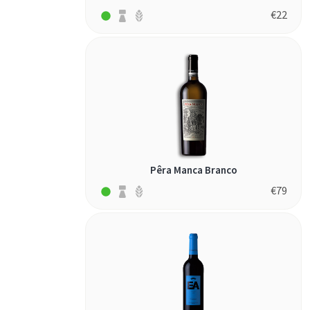
€
22
Pêra Manca Branco
€
79