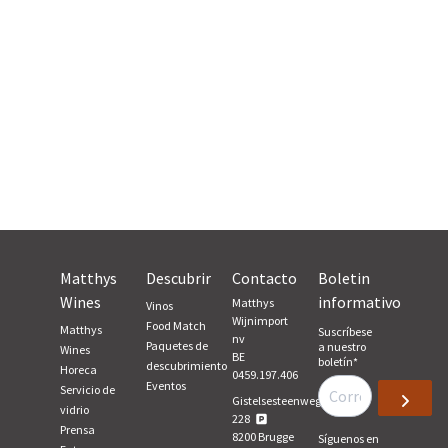
Matthys
Descubrir
Contacto
Boletin
Wines
informativo
Matthys
Vinos
Wijnimport
Food Match
Matthys
Suscríbese
nv
Paquetes de
a nuestro
Wines
BE
boletín
*
descubrimiento
Horeca
0459.197.406
Eventos
Servicio de
Gistelsesteenweg,
vidrio
228
Prensa
8200
Brugge
Síguenos en