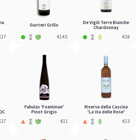
na
De Vigili Terre Bianche
Gurrieri Grillo
Chardonnay
€
17
€
14.5
€
18
Fabulas 'Foeminae'
Riserva della Cascina
DOC
Pinot Grigio
'La Via delle Rose'
€
27
€
11
€
13