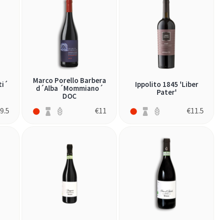
Marco Porello Barbera
ti´
Ippolito 1845 'Liber
d´Alba ´Mommiano´
Pater'
DOC
€
9.5
€
11
€
11.5