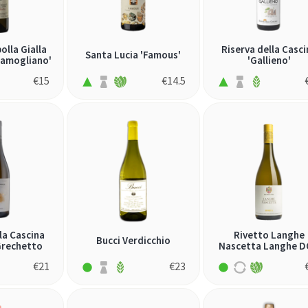
olla Gialla
Riserva della Casci
Santa Lucia 'Famous'
ramogliano'
'Gallieno'
€
15
€
14.5
la Cascina
Rivetto Langhe
Bucci Verdicchio
Grechetto
Nascetta Langhe 
€
21
€
23