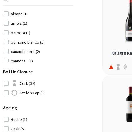
Lebanon (4)
albana (1)
Moldavia (1)
arneis (1)
Montenegro (2)
barbera (1)
Morocco (1)
bombino bianco (1)
New Zealand (5)
canaiolo nero (2)
Portugal (34)
Kaltern Ka
cannonau (1)
Romania (1)
catarratto (1)
Serbia (2)
Bottle Closure
chardonnay (1)
Slovenia (3)
Cork (37)
corvina (2)
South Africa (31)
Stelvin Cap (5)
corvinone (2)
Spain (33)
Ageing
croatina (2)
Switzerland (2)
famoso (1)
USA (12)
Bottle (1)
frappato (1)
Ukraine (1)
Cask (6)