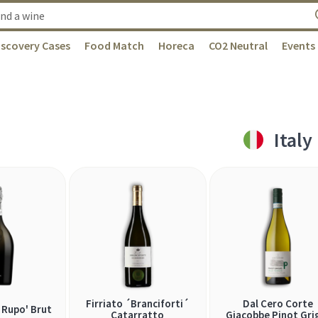
iscovery Cases
Food Match
Horeca
CO2 Neutral
Events
Italy
Firriato ´Branciforti´
Dal Cero Corte
 Rupo' Brut
Catarratto
Giacobbe Pinot Gri