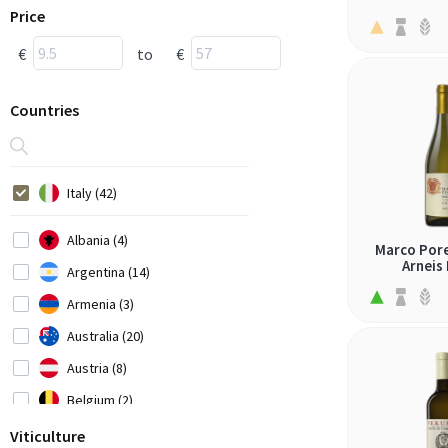
Price
€
to
€
Countries
Italy (42)
Albania (4)
Marco Pore
Arneis
Argentina (14)
Armenia (3)
Australia (20)
Austria (8)
Belgium (2)
Bosnia-Herzegovina (1)
Viticulture