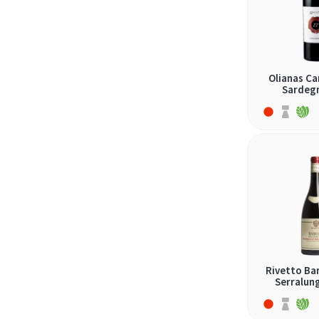
pecorino (1)
pinot bianco (1)
pinot grigio (2)
Olianas Ca
primitivo (1)
Sardeg
refosco (1)
ribolla gialla (1)
rondinella (2)
sangiovese (5)
schiava (1)
teroldego (1)
verdicchio (1)
vermentino (1)
Rivetto Ba
Serralung