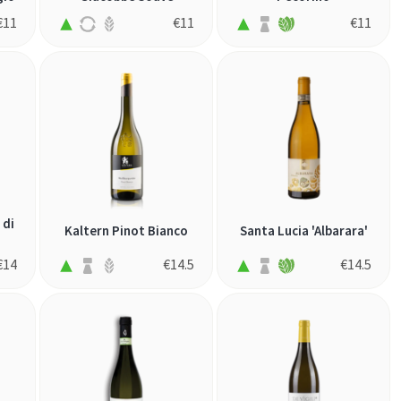
€
11
€
11
€
11
 di
Kaltern Pinot Bianco
Santa Lucia 'Albarara'
€
14
€
14.5
€
14.5