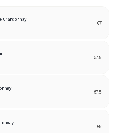
fe Chardonnay
€
7
co
€
7.5
donnay
€
7.5
rdonnay
€
8