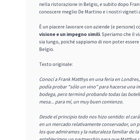
nella ristorazione in Belgio, e subito dopo Frank 
conoscere meglio De Martino e i nostri vigneti a
È un piacere lavorare con aziende (e persone) c
visione e un impegno simili
. Speriamo che il 
sia lungo, poiché sappiamo di non poter essere
Belgio.
Testo originale:
Conocí a Frank Matthys en una feria en Londres,
podía probar "sólo un vino" para hacerse una i
bodega, pero terminó probando todas las botell
mesa... para mí, un muy buen comienzo.
Desde el principio todo nos hizo sentido: el car
en un mercado relativamente conservador, un po
los que admiramos y la naturaleza familiar de 
establecimos un partnership para que Matthys 