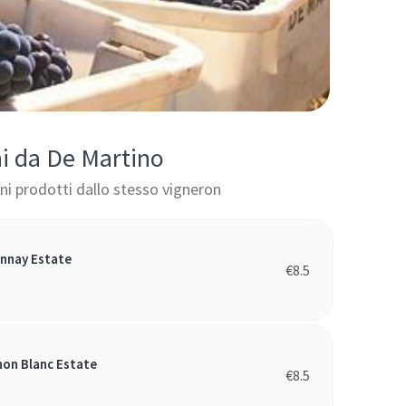
ni da De Martino
vini prodotti dallo stesso vigneron
nnay Estate
€
8.5
non Blanc Estate
€
8.5