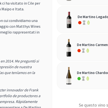
ci ha visitato in Cile per
 Maipo e Itata.
De Martino Legad
on cui condividiamo una
viaggio con Matthys Wines
 meglio rappresentati in
De Martino Carmenè
 en 2014. Me preguntó si
mpresión de nuestra
as que teníamos en la
De Martino Chardo
ácter innovador de Frank
rtfolio de productores a
la empresa. Rápidamente
Se questo vino so
representase a De Martino