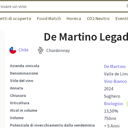
etti di scoperta
Food Match
Horeca
CO2 Neutro
Eventi
De Martino Lega
Chile
Chardonnay
Azienda vinicola
De Martino
Denominazione
Valle de Lim
Stile del vino
Vino Bianco 
Annata
2024
Chiusura
Sughero
Viticoltura
Biologico
Alcol in volume
13,50
%
Volume
750
ml
Potenziale di invecchiamento dalla vendemmia
< 5 Anni