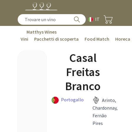
IT
Matthys Wines
Vini
Pacchetti di scoperta
Food Match
Horeca
Casal
Freitas
Branco
Portogallo
Arinto,
Chardonnay,
Fernão
Pires