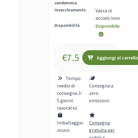
vendemmia
Invecchiamento
Vasca in
acciaio inox
Disponibilità
Disponibile
€
7.5
Aggiungi al carrell
Tempo
medio di
Consegna a
consegna 3-
zero
5 giorni
emissioni
lavorativi
Imballaggio
Consegna
sicuro
gratuita per
ordini a