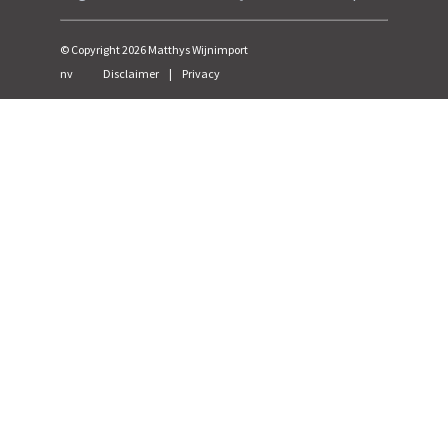
© Copyright
2026
Matthys Wijnimport
nv
Disclaimer
|
Privacy