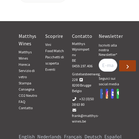
Matthys
Scoprire
Contatto
Newsletter
Wines
Matthys
Vini
Iscriviti alla
Wijnimport
nostra
Food Match
Matthys
Newsletter
*
nv
Pacchetti di
Wines
BE
scoperta
Horeca
0459.197.406
Eventi
Servizio di
Gistelsesteenweg,
vetro
Seguici sui
228
Stampa
social media
8200
Brugge
Consegna
Belgio
CO2 Neutro
+32 (0)50
FAQ
38 63 80
Contatto
frank@matthys-
wines.be
English
Nederlands
Français
Deutsch
Español