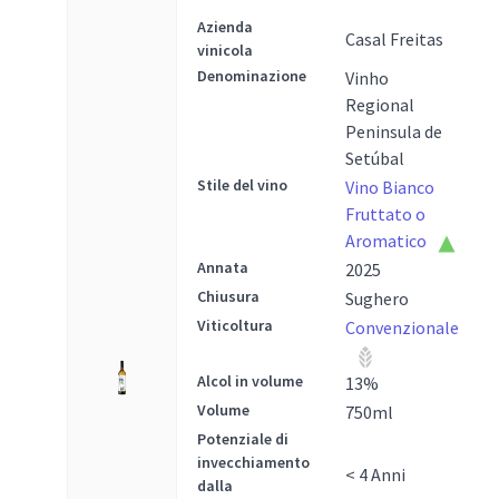
Azienda
Casal Freitas
vinicola
Denominazione
Vinho
Regional
Peninsula de
Setúbal
Stile del vino
Vino Bianco
Fruttato o
Aromatico
Annata
2025
Chiusura
Sughero
Viticoltura
Convenzionale
Alcol in volume
13
%
Volume
750
ml
Potenziale di
invecchiamento
< 4 Anni
dalla