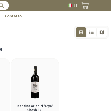
IT
Contatto
a
Kantina Arianiti 'Arya'
s
Shesh i Zi