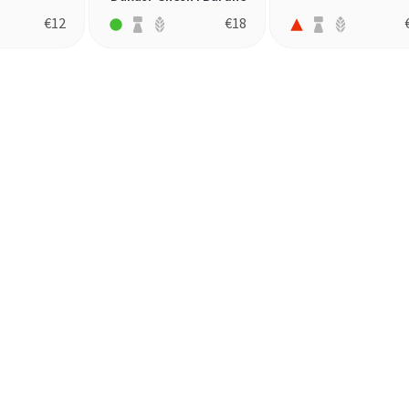
€
12
€
18