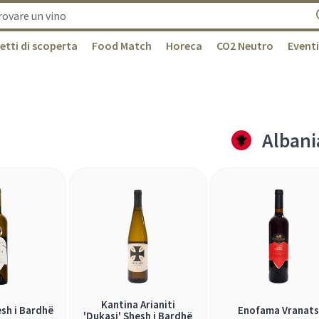
etti di scoperta
Food Match
Horeca
CO2 Neutro
Eventi
Albani
Kantina Arianiti
sh i Bardhë
Enofama Vranat
'Dukasi' Shesh i Bardhë