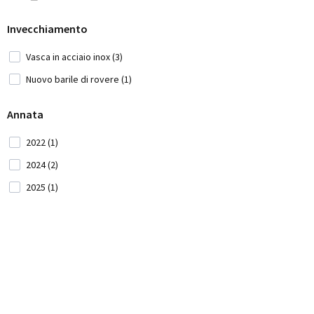
Nuovo Zelanda (5)
Invecchiamento
Portogallo (35)
Repubblica Ceca (1)
Vasca in acciaio inox (3)
Romania (1)
Nuovo barile di rovere (1)
Serbia (2)
Annata
Slovenia (3)
2022 (1)
Spagna (33)
2024 (2)
Stati Uniti (12)
2025 (1)
Sud Africa (31)
Svizzera (2)
Ucraina (1)
Ungheria (2)
Uruguay (5)