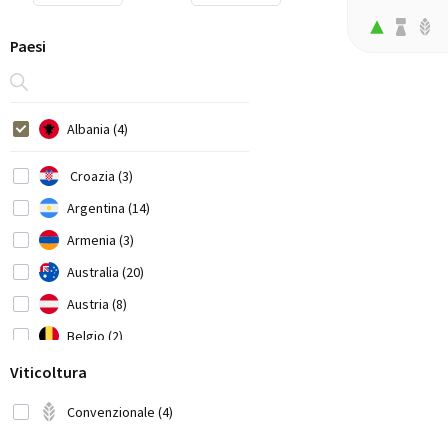
Paesi
Albania (4)
Croazia (3)
Argentina (14)
Armenia (3)
Australia (20)
Austria (8)
Belgio (2)
Bosnia-Herzegovina (1)
Viticoltura
Brasile (3)
Convenzionale (4)
Bulgaria (1)