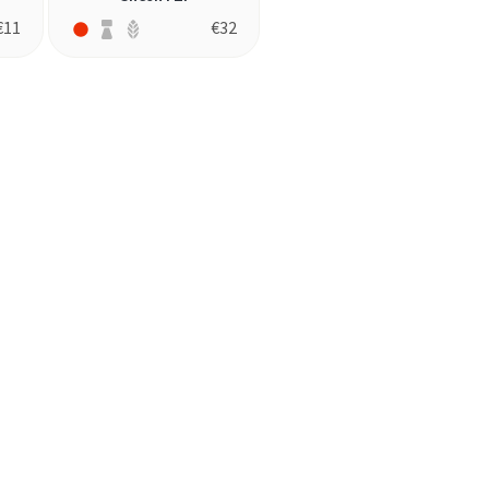
€
11
€
32