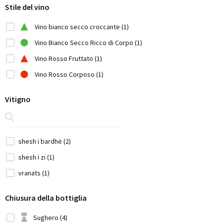
Stile del vino
Chile (7)
Cina (1)
Vino bianco secco croccante (1)
Cyprus (2)
Vino Bianco Secco Ricco di Corpo (1)
Francia (12)
Vino Rosso Fruttato (1)
Georgia (1)
Vino Rosso Corposo (1)
Germania (9)
Vitigno
Giappone (3)
Grecia (14)
Iran (2)
shesh i bardhë (2)
Italia (42)
shesh i zi (1)
Libano (4)
vranats (1)
Marocco (1)
Chiusura della bottiglia
Moldavia (1)
Montenegro (2)
Sughero (4)