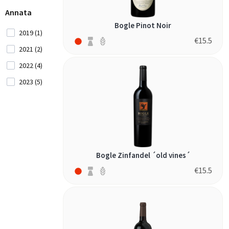
Ceca (1)
Annata
Bogle Pinot Noir
Romania (1)
2019 (1)
Serbia
€
15.5
2021 (2)
(2)
2022 (4)
Slovenia (3)
2023 (5)
Spagna
(33)
Sud
Africa (31)
Svizzera (2)
Bogle Zinfandel ´old vines´
Ucraina
€
15.5
(1)
Ungheria (2)
Uruguay (5)