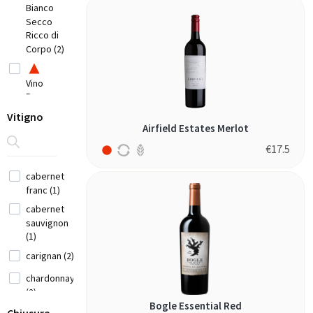
(3)
Bianco
Secco
Ricco di
Bulgaria (1)
Corpo (2)
Chile
(7)
Vino
Cina (1)
Rosso
Fruttato
Cyprus
Vitigno
(1)
(2)
Airfield Estates Merlot
Francia
€
17.5
Vino
(12)
Rosso
cabernet
Fine
franc (1)
Georgia (1)
Elegante
cabernet
(2)
sauvignon
Germania (9)
(1)
Vino
carignan (2)
Rosso
Giappone (3)
Corposo
chardonnay
Grecia
(7)
(2)
(14)
Bogle Essential Red
cinsault (1)