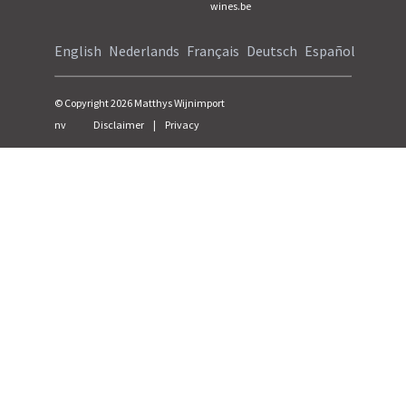
wines.be
English
Nederlands
Français
Deutsch
Español
© Copyright
2026
Matthys Wijnimport
nv
Disclaimer
|
Privacy