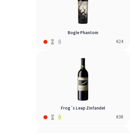
Bogle Phantom
€
24
Frog´s Leap Zinfandel
€
38