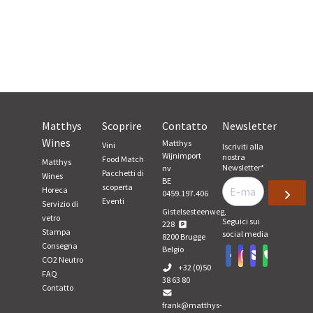
Matthys
Scoprire
Contatto
Newsletter
Wines
Matthys
Vini
Iscriviti alla
Wijnimport
nostra
Food Match
Matthys
Newsletter
*
nv
Pacchetti di
Wines
BE
scoperta
Horeca
0459.197.406
Eventi
Servizio di
Gistelsesteenweg,
vetro
Seguici sui
228
Stampa
social media
8200
Brugge
Consegna
Belgio
CO2 Neutro
+32 (0)50
FAQ
38 63 80
Contatto
frank@matthys-