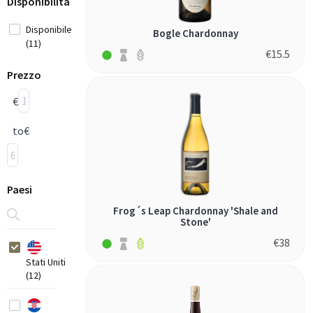
Disponibilità
Disponibile
Bogle Chardonnay
(11)
€
15.5
Prezzo
€
to
€
Paesi
Frog´s Leap Chardonnay 'Shale and
Stone'
€
38
Stati Uniti
(12)