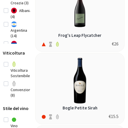
Croazia (3)
Albania
(4)
Argentina
Frog's Leap Flycatcher
(14)
€
26
Armenia (3)
Viticoltura
Australia
(20)
Viticoltura
Sostenibile (4)
Austria
(8)
Convenzionale
Belgio
(8)
(2)
Bosnia-
Bogle Petite Sirah
Stile del vino
Herzegovina
(1)
€
15.5
Brasile
Vino