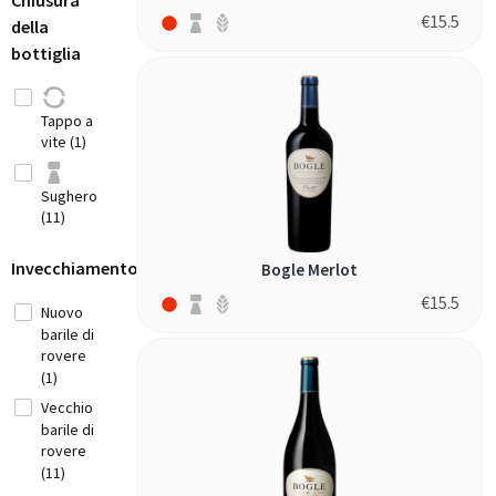
Chiusura
Iran (2)
€
15.5
della
merlot (4)
Italia
bottiglia
(42)
petite sirah
(5)
Libano
(4)
pinot noir
Tappo a
(1)
vite (1)
Marocco (1)
syrah (2)
Sughero
tempranillo
(11)
Moldavia (1)
(1)
teroldego
Invecchiamento
Bogle Merlot
Montenegro
(1)
(2)
€
15.5
zinfandel
Nuovo
Nuovo
(5)
barile di
Zelanda (5)
rovere
(1)
Portogallo
Vecchio
(34)
barile di
rovere
(11)
Repubblica