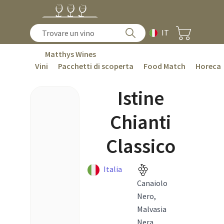
IT
Matthys Wines
Vini
Pacchetti di scoperta
Food Match
Horeca
Istine
Chianti
Classico
Italia
Canaiolo
Nero,
Malvasia
Nera,