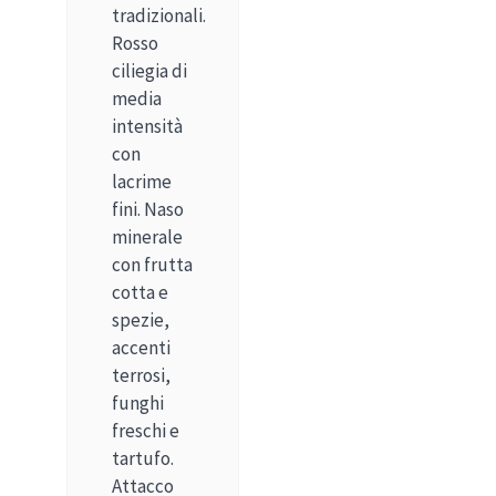
tradizionali.
Rosso
ciliegia di
media
intensità
con
lacrime
fini. Naso
minerale
con frutta
cotta e
spezie,
accenti
terrosi,
funghi
freschi e
tartufo.
Attacco