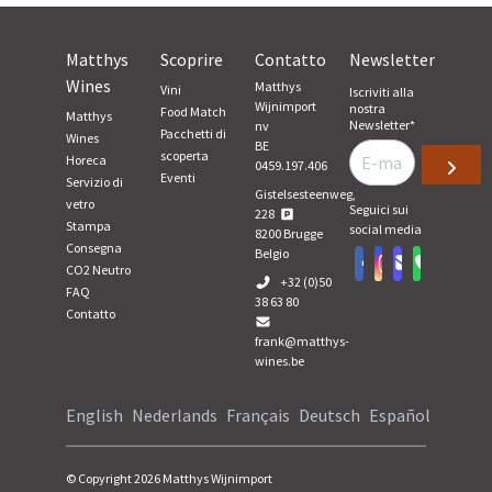
Matthys
Scoprire
Contatto
Newsletter
Wines
Matthys
Vini
Iscriviti alla
Wijnimport
nostra
Food Match
Matthys
Newsletter
*
nv
Pacchetti di
Wines
BE
scoperta
Horeca
0459.197.406
Eventi
Servizio di
Gistelsesteenweg,
vetro
Seguici sui
228
Stampa
social media
8200
Brugge
Consegna
Belgio
CO2 Neutro
+32 (0)50
FAQ
38 63 80
Contatto
frank@matthys-
wines.be
English
Nederlands
Français
Deutsch
Español
© Copyright
2026
Matthys Wijnimport