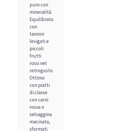
puro con
mineralità.
Equilibrato
con
tannini
levigati e
piccoli
frutti
rossi nel
retrogusto.
Ottimo
con piatti
di classe
con carni
rosse o
selvaggina
macinata,
sformati