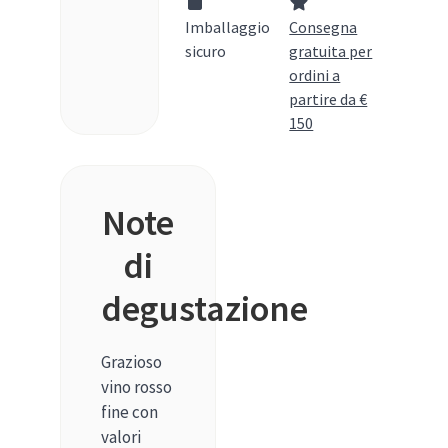
Imballaggio
Consegna
sicuro
gratuita per
ordini a
partire da €
150
Note
di
degustazione
Grazioso
vino rosso
fine con
valori