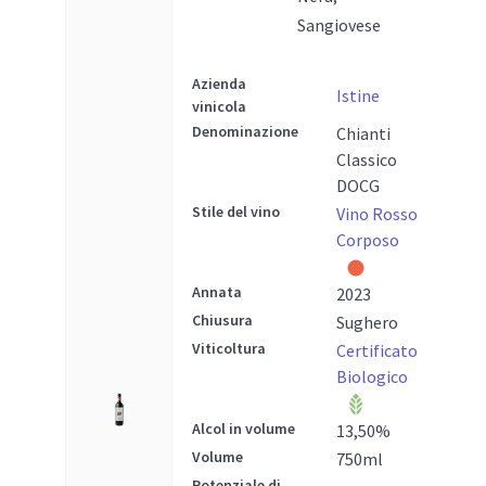
Sangiovese
Azienda
Istine
vinicola
Denominazione
Chianti
Classico
DOCG
Stile del vino
Vino Rosso
Corposo
Annata
2023
Chiusura
Sughero
Viticoltura
Certificato
Biologico
Alcol in volume
13,50
%
Volume
750
ml
Potenziale di