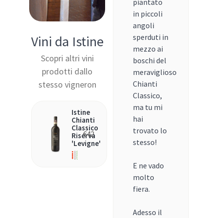
piantato
in piccoli
angoli
sperduti in
Vini da Istine
mezzo ai
Scopri altri vini
boschi del
prodotti dallo
meraviglioso
stesso vigneron
Chianti
Classico,
ma tu mi
Istine
hai
Chianti
Classico
trovato lo
€
42
Riserva
stesso!
'Levigne'
E ne vado
molto
fiera.
Adesso il