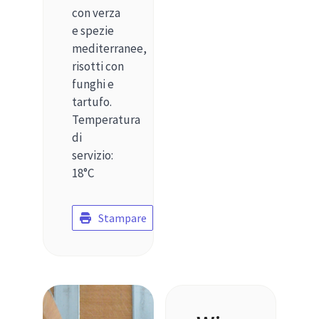
con verza
e spezie
mediterranee,
risotti con
funghi e
tartufo.
Temperatura
di
servizio:
18°C
Stampare