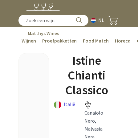
NL
Matthys Wines
Wijnen
Proefpakketten
Food Match
Horeca
Istine
Chianti
Classico
Italië
Canaiolo
Nero,
Malvasia
Nera,