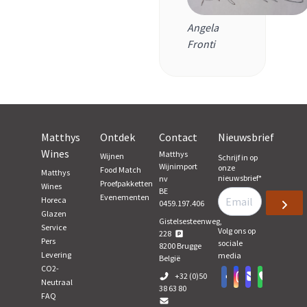
Angela
Fronti
Matthys
Ontdek
Contact
Nieuwsbrief
Wines
Matthys
Wijnen
Schrijf in op
Wijnimport
onze
Food Match
Matthys
nieuwsbrief
*
nv
Proefpakketten
Wines
BE
Evenementen
Horeca
0459.197.406
Glazen
Gistelsesteenweg,
Service
Volg ons op
228
Pers
sociale
8200
Brugge
Levering
media
België
CO2-
+32 (0)50
Neutraal
38 63 80
FAQ