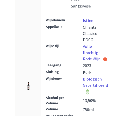
Sangiovese
Wijndomein
Istine
Appellatie
Chianti
Classico
DOCG
Wijnstijl
Volle
Krachtige
Rode Wijn
Jaargang
2023
Sluiting
Kurk
Wijnbouw
Biologisch
Gecertificeerd
Alcohol per
13,50
%
Volume
Volume
750
ml
Bewaarpotentieel