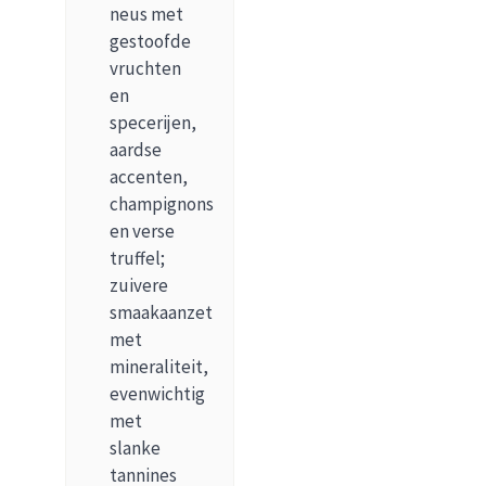
neus met
gestoofde
vruchten
en
specerijen,
aardse
accenten,
champignons
en verse
truffel;
zuivere
smaakaanzet
met
mineraliteit,
evenwichtig
met
slanke
tannines