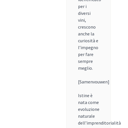
per i
diversi
vini,
crescono
anche la
curiosità e
l’impegno
per fare
sempre
meglio.
[Samenvouwen]
Istine è
nata come
evoluzione
naturale
dell’imprenditorialità