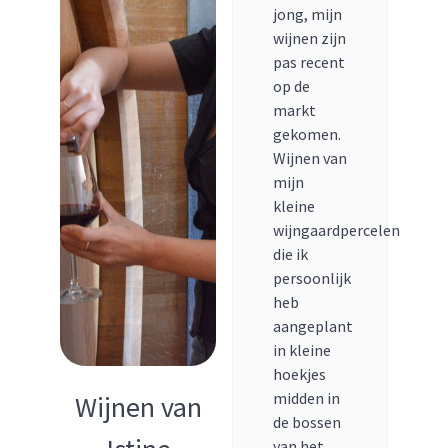
jong, mijn
wijnen zijn
pas recent
op de
markt
gekomen.
Wijnen van
mijn
kleine
wijngaardpercelen
die ik
persoonlijk
heb
aangeplant
in kleine
hoekjes
midden in
Wijnen van
de bossen
van het