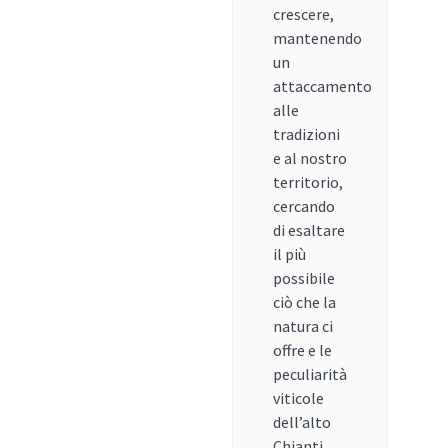
crescere,
mantenendo
un
attaccamento
alle
tradizioni
e al nostro
territorio,
cercando
di esaltare
il più
possibile
ciò che la
natura ci
offre e le
peculiarità
viticole
dell’alto
Chianti.