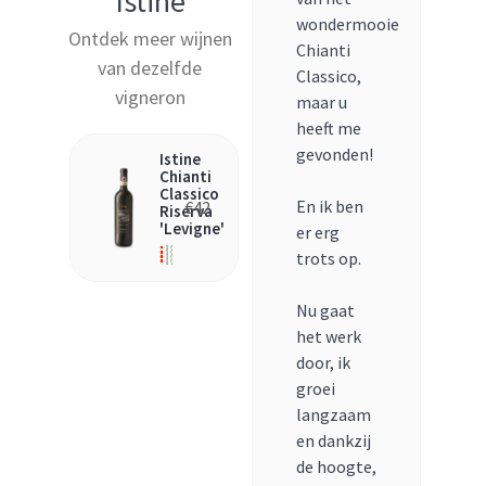
Istine
wondermooie
Ontdek meer wijnen
Chianti
van dezelfde
Classico,
vigneron
maar u
heeft me
gevonden!
Istine
Chianti
Classico
En ik ben
€
42
Riserva
'Levigne'
er erg
trots op.
Nu gaat
het werk
door, ik
groei
langzaam
en dankzij
de hoogte,