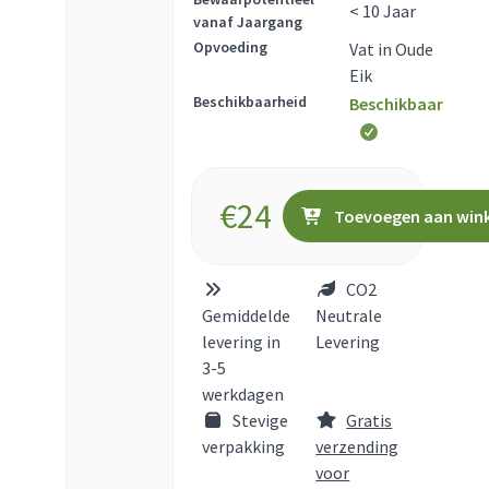
< 10 Jaar
vanaf Jaargang
Opvoeding
Vat in Oude
Eik
Beschikbaarheid
Beschikbaar
€
24
Toevoegen aan win
CO2
Gemiddelde
Neutrale
levering in
Levering
3-5
werkdagen
Stevige
Gratis
verpakking
verzending
voor