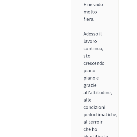
E ne vado
molto
fiera.
Adesso il
lavoro
continua,
sto
crescendo
piano
piano e
grazie
all’altitudine,
alle
condizioni
pedoclimatiche,
al terroir
che ho
identificato