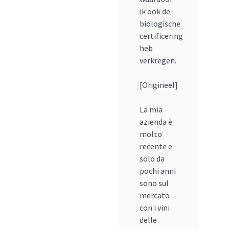
ik ook de
biologische
certificering
heb
verkregen.
[Origineel]
La mia
azienda è
molto
recente e
solo da
pochi anni
sono sul
mercato
con i vini
delle