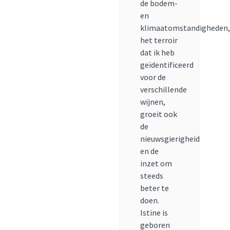
de bodem-
en
klimaatomstandigheden,
het terroir
dat ik heb
geïdentificeerd
voor de
verschillende
wijnen,
groeit ook
de
nieuwsgierigheid
en de
inzet om
steeds
beter te
doen.
Istine is
geboren