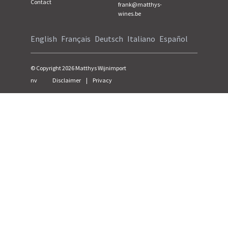
Contact
frank@matthys-
wines.be
English
Français
Deutsch
Italiano
Español
© Copyright
2026
Matthys Wijnimport
nv
Disclaimer
|
Privacy