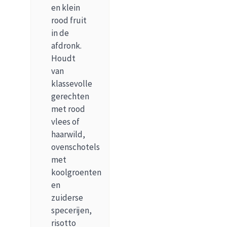
en klein
rood fruit
in de
afdronk.
Houdt
van
klassevolle
gerechten
met rood
vlees of
haarwild,
ovenschotels
met
koolgroenten
en
zuiderse
specerijen,
risotto