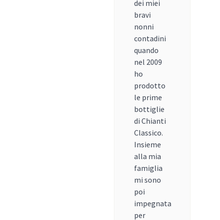
dei miei
bravi
nonni
contadini
quando
nel 2009
ho
prodotto
le prime
bottiglie
di Chianti
Classico.
Insieme
alla mia
famiglia
mi sono
poi
impegnata
per