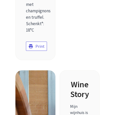
met
champignons
en truffel.
Schenkt°:
18°C
Print
Wine
Story
Mijn
wijnhuis is