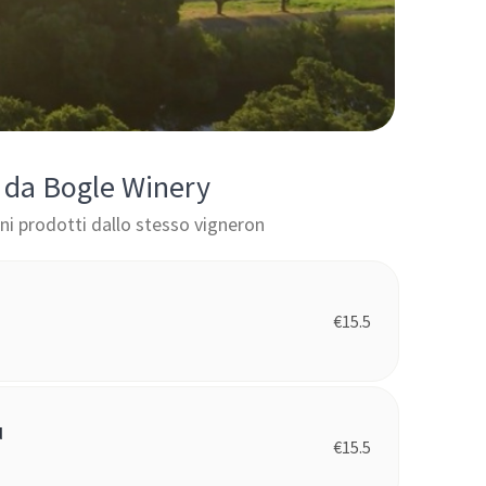
i da Bogle Winery
vini prodotti dallo stesso vigneron
€
15.5
d
€
15.5