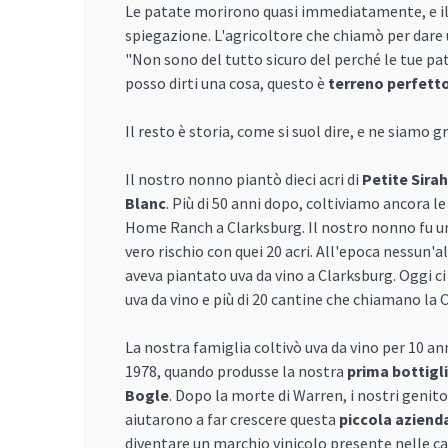
Le patate morirono quasi immediatamente, e i
spiegazione. L'agricoltore che chiamò per dare u
"Non sono del tutto sicuro del perché le tue p
posso dirti una cosa, questo è
terreno perfetto
Il resto è storia, come si suol dire, e ne siamo gr
Il nostro nonno piantò dieci acri di
Petite Sirah
Blanc
. Più di 50 anni dopo, coltiviamo ancora le
Home Ranch a Clarksburg. Il nostro nonno fu 
vero rischio con quei 20 acri. All'epoca nessun'a
aveva piantato uva da vino a Clarksburg. Oggi ci 
uva da vino e più di 20 cantine che chiamano la 
La nostra famiglia coltivò uva da vino per 10 ann
1978, quando produsse la nostra
prima bottigli
Bogle
. Dopo la morte di Warren, i nostri genitor
aiutarono a far crescere questa
piccola aziend
diventare un marchio vinicolo presente nelle ca