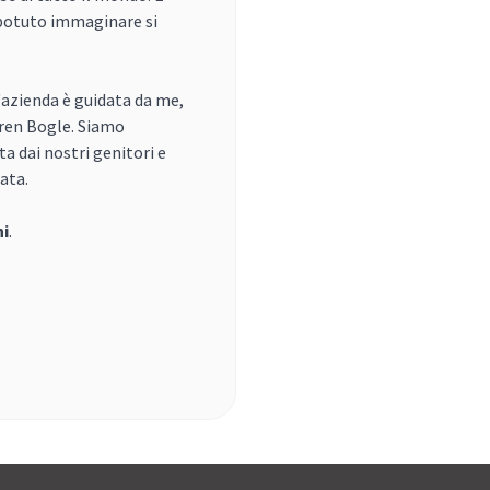
 potuto immaginare si
 l'azienda è guidata da me,
rren Bogle. Siamo
ta dai nostri genitori e
ata.
ni
.