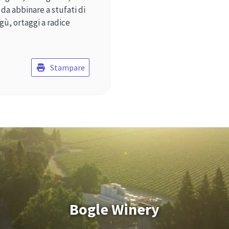
da abbinare a stufati di
gù, ortaggi a radice
Stampare
Bogle Winery