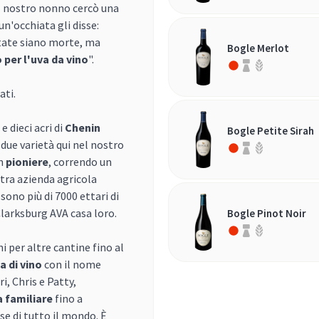
l nostro nonno cercò una
n'occhiata gli disse:
atate siano morte, ma
Bogle Merlot
 per l'uva da vino
".
ati.
e dieci acri di
Chenin
Bogle Petite Sirah
 due varietà qui nel nostro
un
pioniere
, correndo un
ltra azienda agricola
sono più di 7000 ettari di
Clarksburg AVA casa loro.
Bogle Pinot Noir
i per altre cantine fino al
a di vino
con il nome
i, Chris e Patty,
a familiare
fino a
se di tutto il mondo. È