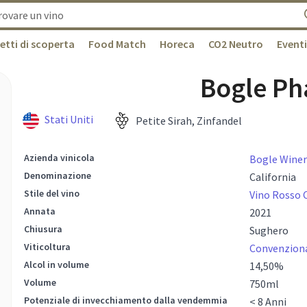
etti di scoperta
Food Match
Horeca
CO2 Neutro
Eventi
Bogle P
Stati Uniti
Petite Sirah, Zinfandel
Azienda vinicola
Bogle Winer
Denominazione
California
Stile del vino
Vino Rosso 
Annata
2021
Chiusura
Sughero
Viticoltura
Convenzion
Alcol in volume
14,50
%
Volume
750
ml
Potenziale di invecchiamento dalla vendemmia
< 8 Anni