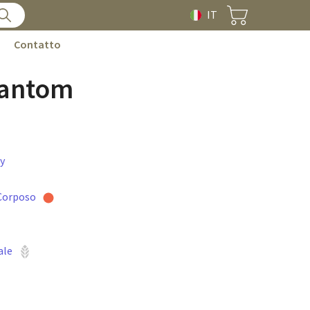
IT
Contatto
hantom
y
Corposo
ale