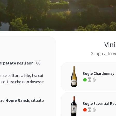
Vin
Scopri altri 
di patate
negli anni '60.
Bogle Chardonnay
erse colture a file, tra cui
a coltura che non dovesse
stro
Home Ranch
, situato
Bogle Essential Re