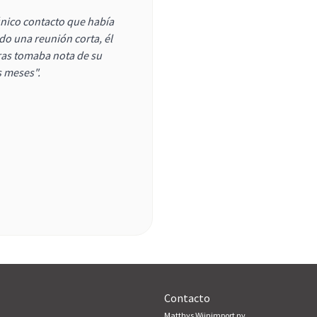
único contacto que había
ido una reunión corta, él
as tomaba nota de su
s meses".
Contacto
Matthys Wijnimport nv