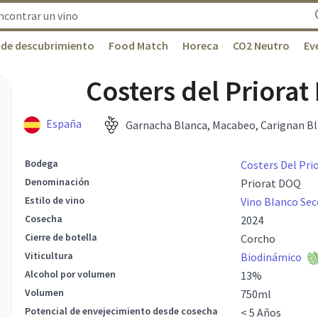
 de descubrimiento
Food Match
Horeca
CO2 Neutro
Ev
Costers del Priora
España
Garnacha Blanca, Macabeo, Carignan B
Bodega
Costers Del Pri
Denominación
Priorat DOQ
Estilo de vino
Vino Blanco Sec
Cosecha
2024
Cierre de botella
Corcho
Viticultura
Biodinámico
Alcohol por volumen
13
%
Volumen
750
ml
Potencial de envejecimiento desde cosecha
< 5 Años