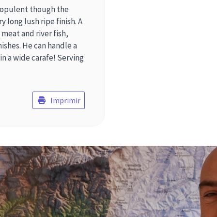
t opulent though the
 long lush ripe finish. A
 meat and river fish,
ishes. He can handle a
 in a wide carafe! Serving
Imprimir