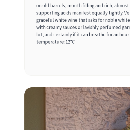
on old barrels, mouth filling and rich, almos
supporting acids manifest equally tightly. Very
graceful white wine that asks for noble white
with creamy sauces or lavishly perfumed garn
lot, and certainly if it can breathe for an hour
temperature: 12°C