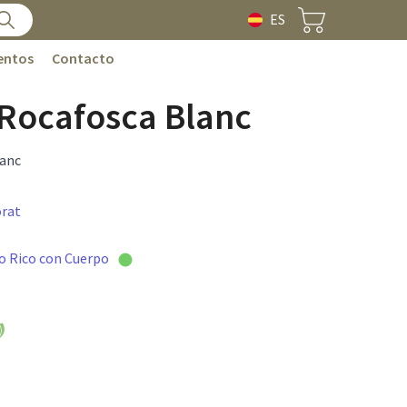
ES
entos
Contacto
t Rocafosca Blanc
lanc
orat
o Rico con Cuerpo