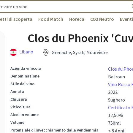
etti di scoperta
Food Match
Horeca
CO2 Neutro
Eventi
Clos du Phoenix 'Cuv
Libano
Grenache, Syrah, Mourvèdre
Azienda vinicola
Clos du Pho
Denominazione
Batroun
Stile del vino
Vino Rosso 
Annata
2022
Chiusura
Sughero
Viticoltura
Certificato 
Alcol in volume
12,50
%
Volume
750
ml
Potenziale di invecchiamento dalla vendemmia
< 8 Anni