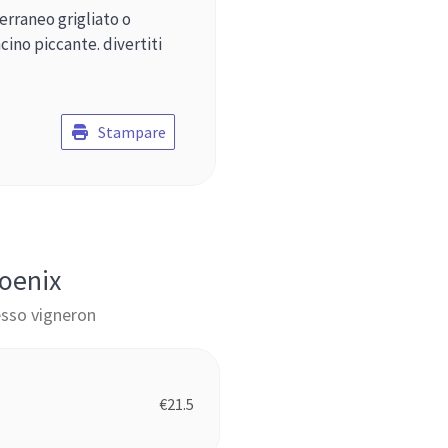
erraneo grigliato o
ino piccante. divertiti
Stampare
hoenix
tesso vigneron
€
21.5