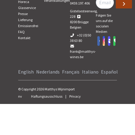
Veranstaltungen
Horeca
0459.197.406
Glasservice
Gistelsesteenweg,
Presse
Folgen Sie
228
Lieferung
uns auf die
8200
Brügge
Emissionsfrei
socialen
Belgien
Medien
FAQ
+32 (0)50
Kontakt
38 63 80
frank@matthys-
wines.be
English
Nederlands
Français
Italiano
Español
© Copyright
2026
Matthys Wijnimport
nv
Haftungsausschluss
|
Privacy