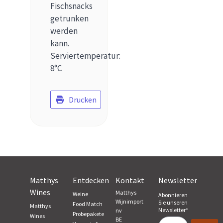
Fischsnacks
getrunken
werden
kann.
Serviertemperatur:
8°C
Drucken
Matthys
Entdecken
Kontakt
Newsletter
Wines
Matthys
Weine
Abonnieren
Wijnimport
Sie unseren
Food Match
Matthys
Newsletter
*
nv
Probepakete
Wines
BE