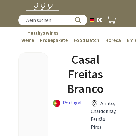
DE
Matthys Wines
Weine
Probepakete
Food Match
Horeca
Emis
Casal
Freitas
Branco
Portugal
Arinto,
Chardonnay,
Fernão
Pires