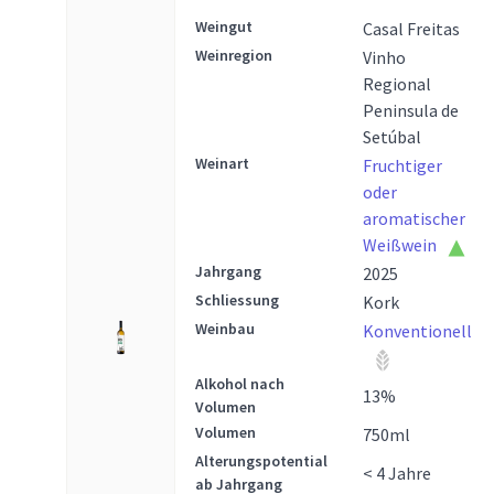
Weingut
Casal Freitas
Weinregion
Vinho
Regional
Peninsula de
Setúbal
Weinart
Fruchtiger
oder
aromatischer
Weißwein
Jahrgang
2025
Schliessung
Kork
Weinbau
Konventionell
Alkohol nach
13
%
Volumen
Volumen
750
ml
Alterungspotential
< 4 Jahre
ab Jahrgang