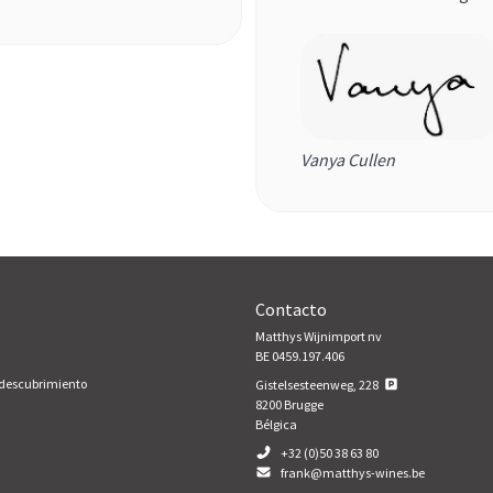
Vanya Cullen
Contacto
Matthys Wijnimport nv
BE 0459.197.406
 descubrimiento
Gistelsesteenweg, 228
8200
Brugge
Bélgica
+32 (0)50 38 63 80
frank@matthys-wines.be