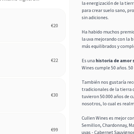
la energización de la tie
para crear suelo sano, p
sin adiciones.
€
20
Ha habido muchos premios
la uva mejorando con la b
más equilibrados y compl
€
22
Es una
historia de amor s
Wines cumple 50 años. 50 
También nos gustaría rec
tradicionales de la tierra
€
30
tuvieron 50.000 años de cu
nosotros, lo cual es real
Cullen Wines es mejor co
Semillon, Chardonnay, Mal
€
99
uvas - Cabernet Sauvignon