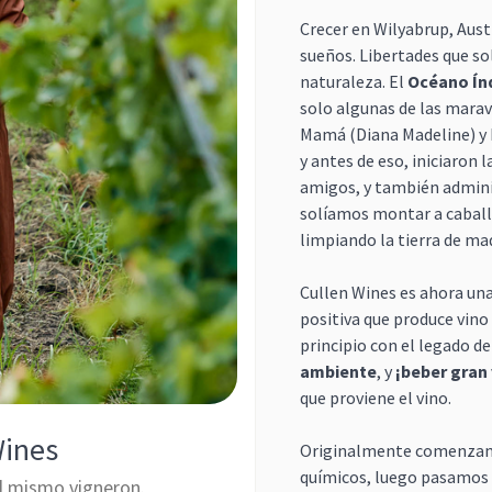
Crecer en Wilyabrup, Austr
sueños. Libertades que s
naturaleza. El
Océano Ín
solo algunas de las marav
Mamá (Diana Madeline) y 
y antes de eso, iniciaron
amigos, y también admini
solíamos montar a caball
limpiando la tierra de m
Cullen Wines es ahora una
positiva que produce vino 
principio con el legado d
ambiente
, y
¡beber gran
que proviene el vino.
Wines
Originalmente comenzam
químicos, luego pasamos 
l mismo vigneron.