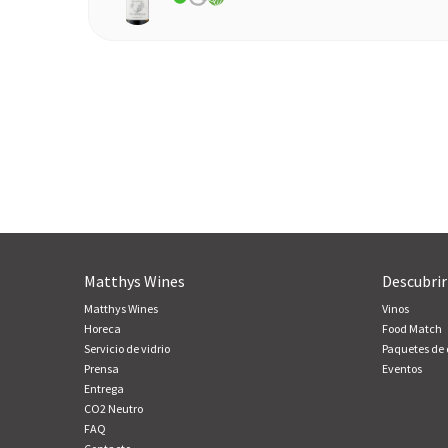
Matthys Wines
Descubrir
Matthys Wines
Vinos
Horeca
Food Match
Servicio de vidrio
Paquetes de
Prensa
Eventos
Entrega
CO2 Neutro
FAQ