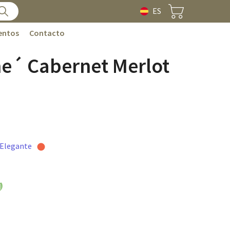
ES
entos
Contacto
ne´ Cabernet Merlot
 Elegante