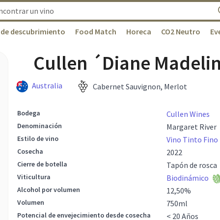
 de descubrimiento
Food Match
Horeca
CO2 Neutro
Ev
Cullen ´Diane Madeli
Australia
Cabernet Sauvignon, Merlot
Bodega
Cullen Wines
Denominación
Margaret River
Estilo de vino
Vino Tinto Fino
Cosecha
2022
Cierre de botella
Tapón de rosca
Viticultura
Biodinámico
Alcohol por volumen
12,50
%
Volumen
750
ml
Potencial de envejecimiento desde cosecha
< 20 Años