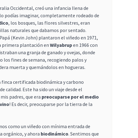
alia Occidental, creó una infancia llena de
olo podías imaginar, completamente rodeado de
dico
, los bosques, las flores silvestres, eran
illas naturales que dabamos por sentado.
Papá (Kevin John) plantaron el viñedo en 1971,
 la primera plantación en
Wilyabrup
en 1966 con
straban una granja de ganado y ovejas, donde
o los fines de semana, recogiendo palos y
adera muerta y quemándolos en hogueras.
 finca certificada biodinámica y carbono
de calidad. Este ha sido un viaje desde el
e mis padres, que era
preocuparse por el medio
 vino
! Es decir, preocuparse por la tierra de la
os como un viñedo con mínima entrada de
a orgánico, y ahora
biodinámico
. Sentimos que