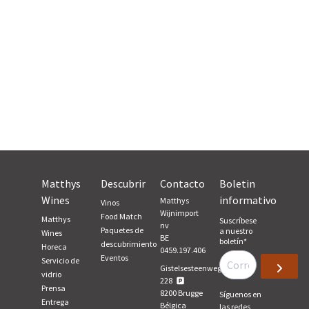
Uruguay (5)
Matthys
Descubrir
Contacto
Boletin
Wines
informativo
Matthys
Vinos
Wijnimport
Food Match
Matthys
Suscríbese
nv
Paquetes de
a nuestro
Wines
BE
boletín
*
descubrimiento
Horeca
0459.197.406
Eventos
Servicio de
Gistelsesteenweg,
vidrio
228
Prensa
8200
Brugge
Síguenos en
Entrega
Bélgica
las redes