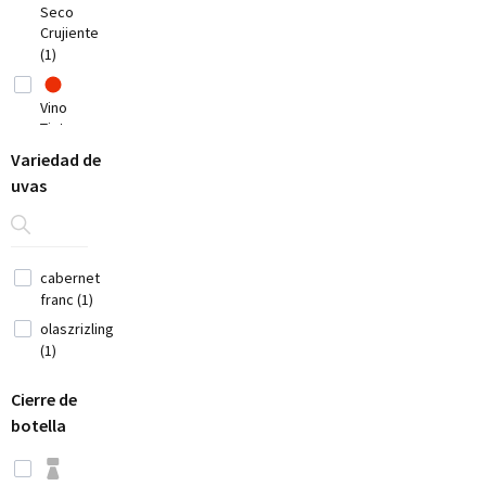
Seco
Bélgica
Crujiente
(2)
(1)
Chile
(7)
Vino
China
Tinto
(1)
Fino
Variedad de
Croacia
Elegante
uvas
(1)
(3)
Cyprus
(2)
cabernet
Eslovenia (3)
franc (1)
España
olaszrizling
(33)
(1)
Cierre de
Estados
Unidos (12)
botella
Francia
(12)