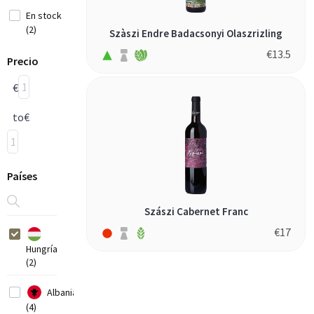
En stock
(2)
Szàszi Endre Badacsonyi Olaszrizling
€
13.5
Precio
€
to
€
Países
Szászi Cabernet Franc
€
17
Hungría
(2)
Albania
(4)