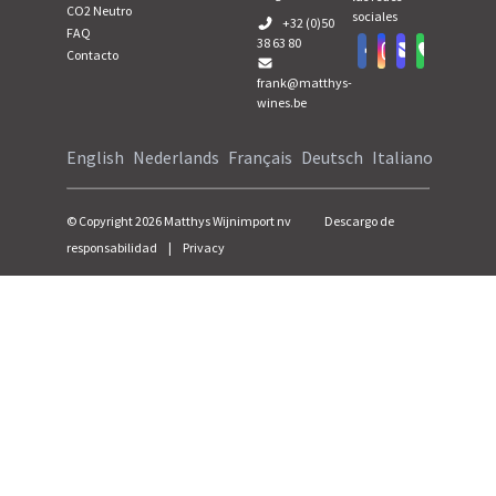
CO2 Neutro
sociales
+32 (0)50
FAQ
38 63 80
Contacto
frank@matthys-
wines.be
English
Nederlands
Français
Deutsch
Italiano
© Copyright
2026
Matthys Wijnimport nv
Descargo de
responsabilidad
|
Privacy