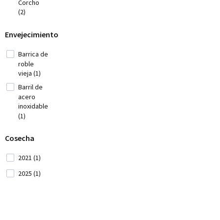
Corcho
(2)
Georgia (1)
Grecia
Envejecimiento
(14)
Barrica de
Iran (2)
roble
Italia
vieja (1)
(42)
Barril de
Japón
acero
(3)
inoxidable
(1)
Líbano
(4)
Cosecha
Marruecos
2021 (1)
(1)
2025 (1)
Moldavia (1)
Montenegro
(2)