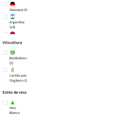
Alemania (9)
Argentina
(14)
Armenia (3)
Viticultura
Australia
(20)
Biodinámico
(1)
Austria
(8)
Certificado
Bosnia-
Orgánico (1)
Herzegovina
(1)
Estilo de vino
Brasil
(3)
Vino
Bulgaria (1)
Blanco