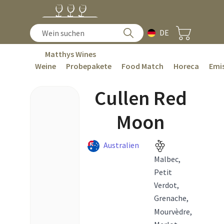
DE
Matthys Wines
Weine
Probepakete
Food Match
Horeca
Emis
Cullen Red
Moon
Australien
Malbec,
Petit
Verdot,
Grenache,
Mourvèdre,