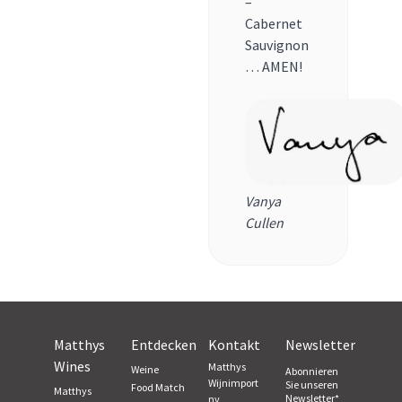
–
Cabernet
Sauvignon
… AMEN!
Vanya
Cullen
Matthys
Entdecken
Kontakt
Newsletter
Wines
Matthys
Weine
Abonnieren
Wijnimport
Sie unseren
Food Match
Matthys
Newsletter
*
nv