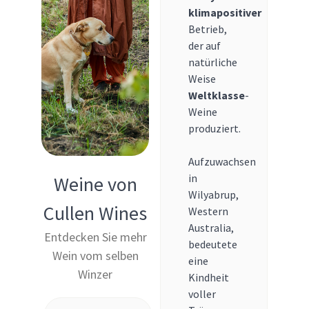
klimapositiver
Betrieb,
der auf
natürliche
Weise
Weltklasse
-
Weine
produziert.
Aufzuwachsen
in
Weine von
Wilyabrup,
Cullen Wines
Western
Australia,
Entdecken Sie mehr
bedeutete
Wein vom selben
eine
Winzer
Kindheit
voller