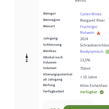
Merlot
Weingut
Cullen Wines
Weinregion
Margaret River
Weinart
Fruchtiger
Rotwein
Jahrgang
2024
Schliessung
Schraubverschlus
Weinbau
Biodynamisch
Alkohol nach
13,5
%
Volumen
Volumen
750
ml
Alterungspotential
< 10 Jahre
ab Jahrgang
Reifung
Altes Eichenfass
Verfügbarkeit
Verfügbar