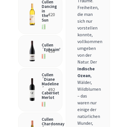
Träume.
Cullen
Dancing
Freiheiten,
in
die man
€
20
the
Sun
sich nur
vorstellen
konnte,
vollkommen
Cullen
umgeben
´Ephraim'
€
30
von der
Natur. Der
Indische
Cullen
Ozean
,
´Diane
Wälder,
Madeline
´
Wildblumen
€
92
Cabernet
– das
Merlot
waren nur
einige der
natürlichen
Cullen
Wunder,
Chardonnay