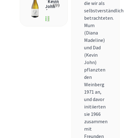
´Kevin
die wir als
€
99
John
selbstverständlich
´
betrachteten.
Mum
(Diana
Madeline)
und Dad
(Kevin
John)
pflanzten
den
Weinberg
1971 an,
und davor
initiierten
sie 1966
zusammen
mit
Freunden