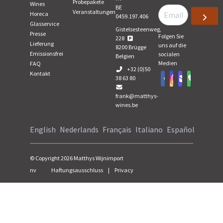
Probepakete
Wines
BE
Veranstaltungen
Horeca
0459.197.406
Glasservice
Gistelsesteenweg,
Presse
Folgen Sie
228
Lieferung
uns auf die
8200
Brügge
Emissionsfrei
socialen
Belgien
Medien
FAQ
+32 (0)50
Kontakt
38 63 80
frank@matthys-
wines.be
English
Nederlands
Français
Italiano
Español
© Copyright
2026
Matthys Wijnimport
nv
Haftungsausschluss
|
Privacy