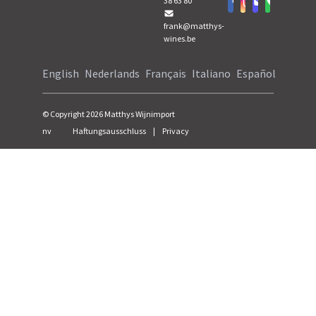
38 63 80
frank@matthys-
wines.be
English
Nederlands
Français
Italiano
Español
© Copyright
2026
Matthys Wijnimport
nv
Haftungsausschluss
|
Privacy