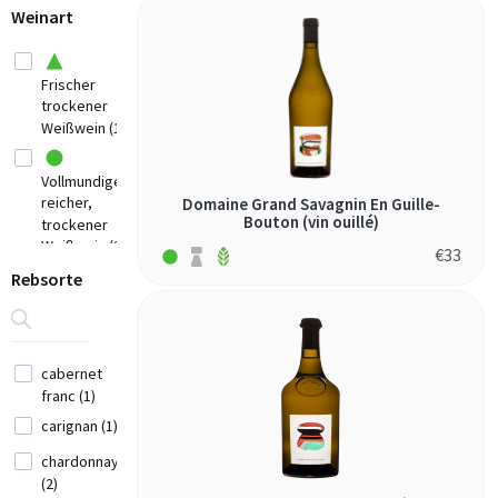
Weinart
Konventionell
Chili (7)
(2)
China
Frischer
(1)
trockener
Cyprus
Weißwein (1)
(2)
Vollmundiger,
Deutschland
reicher,
Domaine Grand Savagnin En Guille-
(9)
Bouton (vin ouillé)
trockener
Weißwein (3)
Georgia
€
33
(1)
Rebsorte
Fruchtiger
Rotwein (1)
Griechenland
(14)
cabernet
Eleganter
Iran (2)
franc (1)
feiner
Italien
Rotwein (2)
carignan (1)
(42)
chardonnay
Japan
Vollmundiger
(2)
(3)
Rotwein (3)