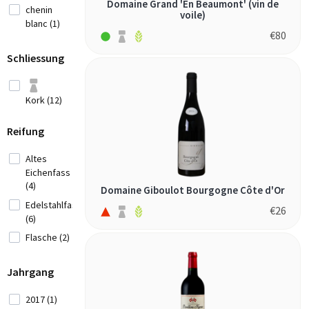
Domaine Grand 'En Beaumont' (vin de
chenin
voile)
blanc (1)
Kroatien (3)
€
80
grenache
Libanon
(2)
Schliessung
(4)
melon de
bourgogne
Marokko (1)
Kork (12)
(1)
Moldau
merlot (1)
(1)
Reifung
mourvèdre
(1)
Altes
Montenegro
Eichenfass
(2)
pinot noir
(4)
(3)
Domaine Giboulot Bourgogne Côte d'Or
Edelstahlfass
Neuseeland
savagnin
€
26
(6)
(5)
(2)
Flasche (2)
syrah (1)
Portugal (35)
Jahrgang
Rumänien (1)
2017 (1)