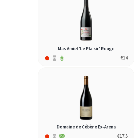
Uruguay
(5)
Österreich
(8)
Mas Amiel 'Le Plaisir' Rouge
€
14
Domaine de Cébène Ex-Arena
€
17.5