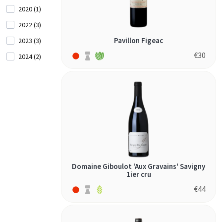
Schweiz (2)
2020 (1)
Serbien
2022 (3)
(2)
Pavillon Figeac
2023 (3)
€
30
Slowenien
2024 (2)
(3)
Spanien
(33)
Südafrika
(31)
Tschechien
(1)
Domaine Giboulot 'Aux Gravains' Savigny
USA (12)
1ier cru
Ukraine
€
44
(1)
Ungarn
(2)