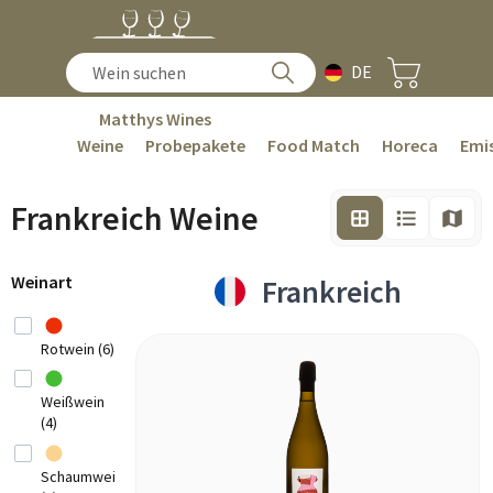
DE
Matthys Wines
Weine
Probepakete
Food Match
Horeca
Emis
Frankreich Weine
Weinart
Frankreich
Rotwein (6)
Weißwein
(4)
Schaumwein