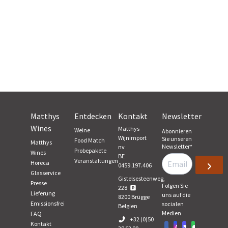
Matthys
Entdecken
Kontakt
Newsletter
Wines
Matthys
Weine
Abonnieren
Wijnimport
Sie unseren
Food Match
Matthys
Newsletter
*
nv
Probepakete
Wines
BE
Veranstaltungen
Horeca
0459.197.406
Glasservice
Gistelsesteenweg,
Presse
Folgen Sie
228
Lieferung
uns auf die
8200
Brügge
Emissionsfrei
socialen
Belgien
Medien
FAQ
+32 (0)50
Kontakt