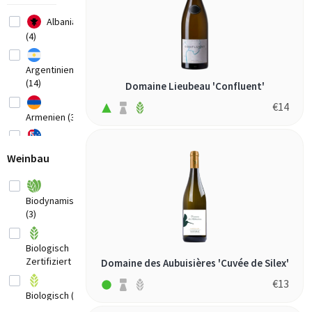
Albania
(4)
Argentinien
(14)
Domaine Lieubeau 'Confluent'
€
14
Armenien (3)
Australien
Weinbau
(20)
Belgien
(2)
Biodynamisch
(3)
Bosnia-
Herzegovina
(1)
Biologisch
Zertifiziert (3)
Domaine des Aubuisières 'Cuvée de Silex'
Brasilien (3)
€
13
Biologisch (4)
Bulgarien (1)