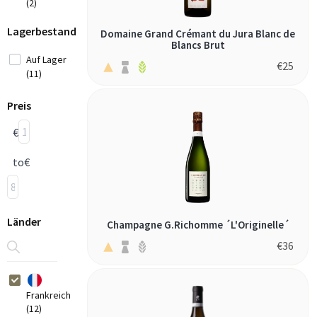
(2)
Lagerbestand
Domaine Grand Crémant du Jura Blanc de
Blancs Brut
Auf Lager
€
25
(11)
Preis
€
to
€
Länder
Champagne G.Richomme ´L'Originelle´
€
36
Frankreich
(12)