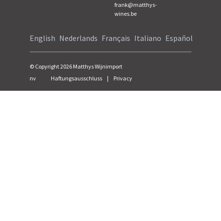
frank@matthys-
wines.be
English
Nederlands
Français
Italiano
Español
© Copyright
2026
Matthys Wijnimport
nv
Haftungsausschluss
|
Privacy