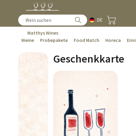
DE
Matthys Wines
Weine
Probepakete
Food Match
Horeca
Emis
Geschenkkarte