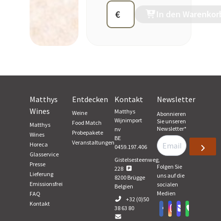
€
In den Warenkor
Matthys
Entdecken
Kontakt
Newsletter
Wines
Matthys
Weine
Abonnieren
Wijnimport
Sie unseren
Food Match
Matthys
Newsletter
*
nv
Probepakete
Wines
BE
Veranstaltungen
Horeca
0459.197.406
Glasservice
Gistelsesteenweg,
Presse
Folgen Sie
228
Lieferung
uns auf die
8200
Brügge
Emissionsfrei
socialen
Belgien
Medien
FAQ
+32 (0)50
Kontakt
38 63 80