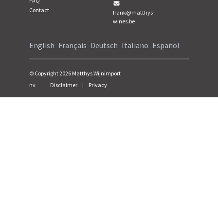
FAQ
Contact
frank@matthys-
wines.be
English
Français
Deutsch
Italiano
Español
© Copyright
2026
Matthys Wijnimport
nv
Disclaimer
|
Privacy