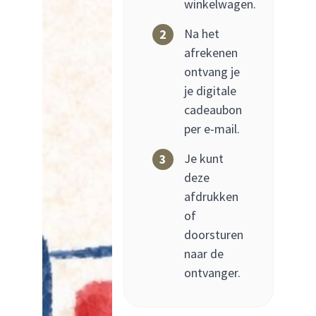
winkelwagen.
Na het
2
afrekenen
ontvang je
je digitale
cadeaubon
per e-mail.
Je kunt
3
deze
afdrukken
of
doorsturen
naar de
ontvanger.