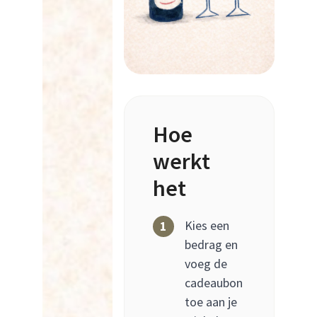
Hoe
werkt
het
Kies een
1
bedrag en
voeg de
cadeaubon
toe aan je