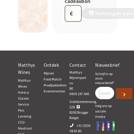
cadeaubon
€
Toevoegen aan 
Matthys
Ontdek
Contact
Nieuwsbrief
Wines
Matthys
Wijnen
Schrijf in op
Wijnimport
onze
Food Match
Matthys
nieuwsbrief
*
nv
Proefpakketten
Wines
BE
Evenementen
Horeca
0459.197.406
Glazen
Gistelsesteenweg,
Service
Volg ons op
228
Pers
sociale
8200
Brugge
Levering
media
België
CO2-
+32 (0)50
Neutraal
38 63 80