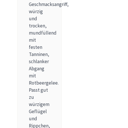
Geschmacksangriff,
würzig
und
trocken,
mundfüllend
mit
festen
Tanninen,
schlanker
Abgang
mit
Rotbeergelee.
Passt gut
zu
würzigem
Geflügel
und
Rippchen,