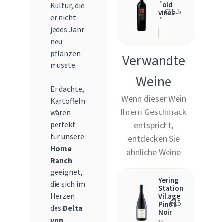
´old
Kultur, die
€
15.5
vines
er nicht
´
jedes Jahr
neu
pflanzen
Verwandte
musste.
Weine
Er dachte,
Wenn dieser Wein
Kartoffeln
Ihrem Geschmack
wären
perfekt
entspricht,
für unsere
entdecken Sie
Home
ähnliche Weine
Ranch
geeignet,
Yering
die sich im
Station
Herzen
Village
€
15
Pinot
des
Delta
Noir
von