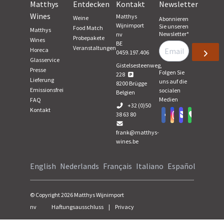
Matthys
Entdecken
Kontakt
Newsletter
Wines
Matthys
Weine
Abonnieren
Wijnimport
Sie unseren
Food Match
Matthys
Newsletter
*
nv
Probepakete
Wines
BE
Veranstaltungen
Horeca
0459.197.406
Glasservice
Gistelsesteenweg,
Presse
Folgen Sie
228
Lieferung
uns auf die
8200
Brügge
Emissionsfrei
socialen
Belgien
Medien
FAQ
+32 (0)50
Kontakt
38 63 80
frank@matthys-
wines.be
English
Nederlands
Français
Italiano
Español
© Copyright
2026
Matthys Wijnimport
nv
Haftungsausschluss
|
Privacy