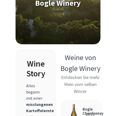
Bogle Winery
Weine von
Wine
Bogle Winery
Story
Entdecken Sie mehr
Wein vom selben
Alles
Winzer
begann
mit einer
misslungenen
Bogle
Kartoffelernte
Chardonnay
€
15.5