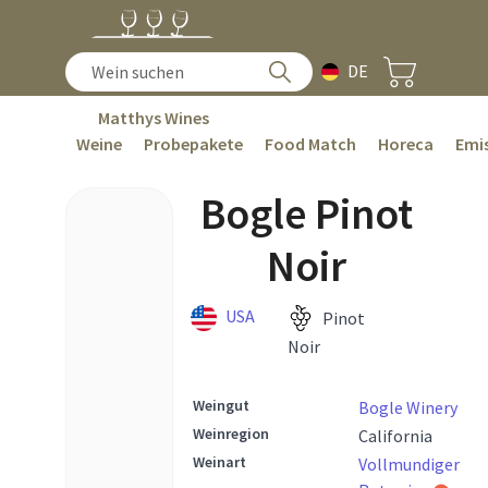
DE
Matthys Wines
Weine
Probepakete
Food Match
Horeca
Emis
Bogle Pinot
Noir
USA
Pinot
Noir
Weingut
Bogle Winery
Weinregion
California
Weinart
Vollmundiger