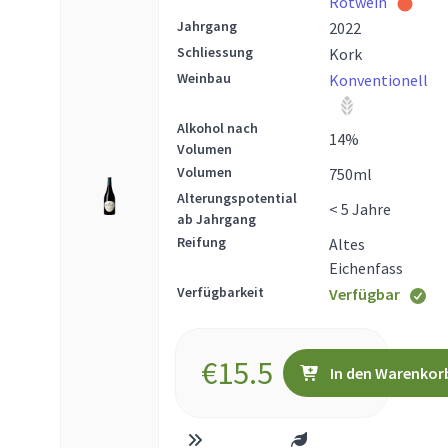
Rotwein
Jahrgang
2022
Schliessung
Kork
Weinbau
Konventionell
Alkohol nach
14
%
Volumen
Volumen
750
ml
Alterungspotential
< 5 Jahre
ab Jahrgang
Reifung
Altes
Eichenfass
Verfügbarkeit
Verfügbar
€
15.5
In den Warenkor