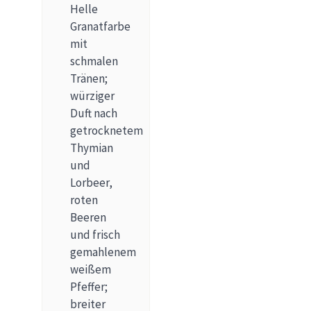
Helle
Granatfarbe
mit
schmalen
Tränen;
würziger
Duft nach
getrocknetem
Thymian
und
Lorbeer,
roten
Beeren
und frisch
gemahlenem
weißem
Pfeffer;
breiter