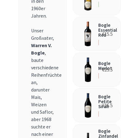
in den
1960er
Jahren.
Bogle
Essential
Unser
€
15.5
Red
Großvater,
Warren V.
Bogle
,
baute
Bogle
verschiedene
Merlot
€
15.5
Reihenfrüchte
an,
darunter
Bogle
Mais,
Petite
Weizen
€
15.5
Sirah
und Saflor,
aber 1968
suchte er
Bogle
nach einer
Zinfandel