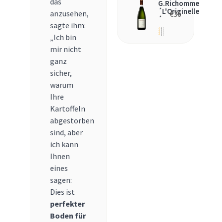
das
G.Richomme
´L'Originelle
anzusehen,
€
36
´
sagte ihm:
„Ich bin
mir nicht
ganz
sicher,
warum
Ihre
Kartoffeln
abgestorben
sind, aber
ich kann
Ihnen
eines
sagen:
Dies ist
perfekter
Boden für