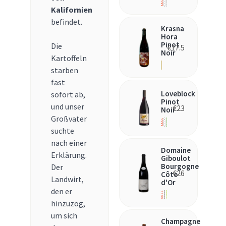
Kalifornien
befindet.
Krasna
Hora
Pinot
Die
€
17.5
Noir
Kartoffeln
starben
fast
Loveblock
sofort ab,
Pinot
und unser
€
23
Noir
Großvater
suchte
nach einer
Domaine
Erklärung.
Giboulot
Bourgogne
Der
€
26
Côte
Landwirt,
d'Or
den er
hinzuzog,
um sich
Champagne