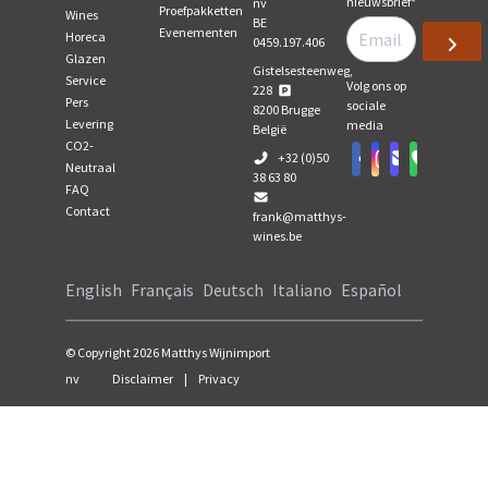
nieuwsbrief
*
nv
Proefpakketten
Wines
BE
Evenementen
Horeca
0459.197.406
Glazen
Gistelsesteenweg,
Service
Volg ons op
228
Pers
sociale
8200
Brugge
Levering
media
België
CO2-
+32 (0)50
Neutraal
38 63 80
FAQ
Contact
frank@matthys-
wines.be
English
Français
Deutsch
Italiano
Español
© Copyright
2026
Matthys Wijnimport
nv
Disclaimer
|
Privacy