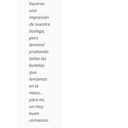
hacerse
una
impresión
de nuestra
bodega,
pero
terminó
probando
todas las
botellas
que
teníamos
en la
mesa...
para mí,
un muy
buen
comienzo.