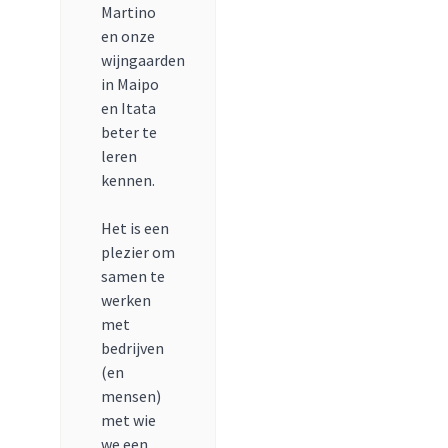
Martino
en onze
wijngaarden
in Maipo
en Itata
beter te
leren
kennen.
Het is een
plezier om
samen te
werken
met
bedrijven
(en
mensen)
met wie
we een