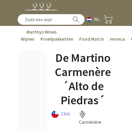
NL
Matthys Wines
Wijnen
Proefpakketten
Food Match
Horeca
De Martino
Carmenère
´Alto de
Piedras´
Chili
Carménère