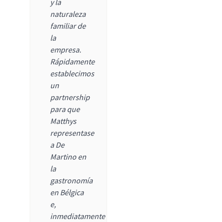
y la
naturaleza
familiar de
la
empresa.
Rápidamente
establecimos
un
partnership
para que
Matthys
representase
a De
Martino en
la
gastronomía
en Bélgica
e,
inmediatamente