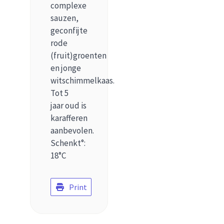
complexe
sauzen,
geconfijte
rode
(fruit)groenten
en jonge
witschimmelkaas.
Tot 5
jaar oud is
karafferen
aanbevolen.
Schenkt°:
18°C
Print