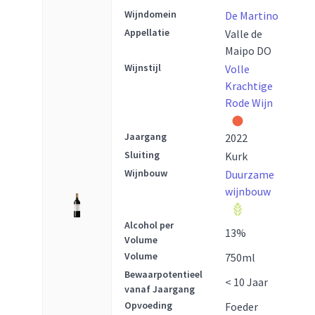
Wijndomein
De Martino
Appellatie
Valle de
Maipo DO
Wijnstijl
Volle
Krachtige
Rode Wijn
Jaargang
2022
Sluiting
Kurk
Wijnbouw
Duurzame
wijnbouw
Alcohol per
13
%
Volume
Volume
750
ml
Bewaarpotentieel
< 10 Jaar
vanaf Jaargang
Opvoeding
Foeder