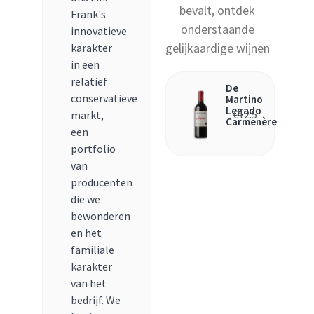
bevalt, ontdek
Frank's
onderstaande
innovatieve
gelijkaardige wijnen
karakter
in een
relatief
De
conservatieve
Martino
Legado
€
12.5
markt,
Carmenère
een
portfolio
van
producenten
die we
bewonderen
en het
familiale
karakter
van het
bedrijf. We