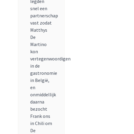
legden
snel een
partnerschap
vast zodat
Matthys
De
Martino
kon
vertegenwoordigen
in de
gastronomie
in België,
en
onmiddellijk
daarna
bezocht
Frank ons
in Chili om
De