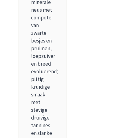
minerale
neus met
compote
van
zwarte
besjes en
pruimen,
loepzuiver
en breed
evoluerend;
pittig
kruidige
smaak
met
stevige
druivige
tannines
en slanke