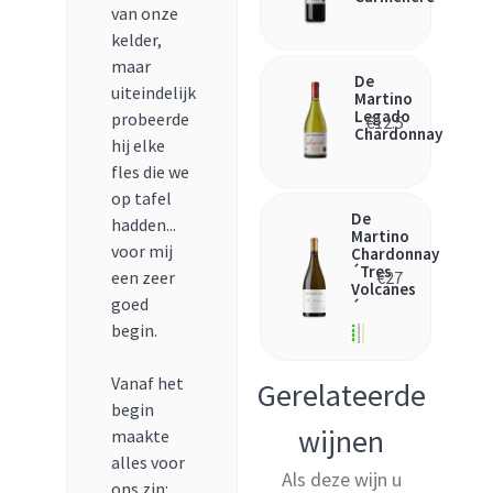
van onze
kelder,
maar
De
uiteindelijk
Martino
Legado
probeerde
€
12.5
Chardonnay
hij elke
fles die we
op tafel
De
hadden...
Martino
voor mij
Chardonnay
´Tres
€
27
een zeer
Volcanes
goed
´
begin.
Vanaf het
Gerelateerde
begin
wijnen
maakte
alles voor
Als deze wijn u
ons zin: