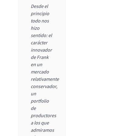
Desde el
principio
todo nos
hizo
sentido: el
carácter
innovador
de Frank
en un
mercado
relativamente
conservador,
un
portfolio
de
productores
a los que
admiramos