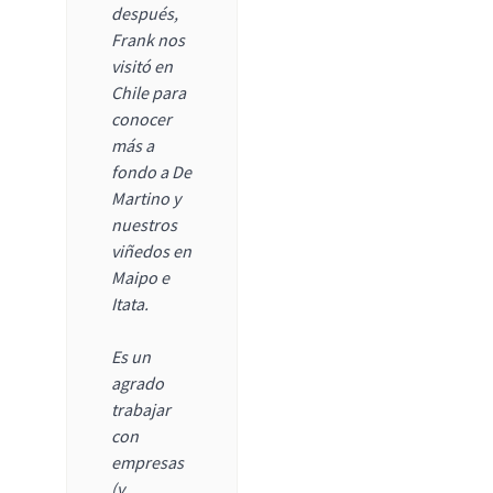
después,
Frank nos
visitó en
Chile para
conocer
más a
fondo a De
Martino y
nuestros
viñedos en
Maipo e
Itata.
Es un
agrado
trabajar
con
empresas
(y