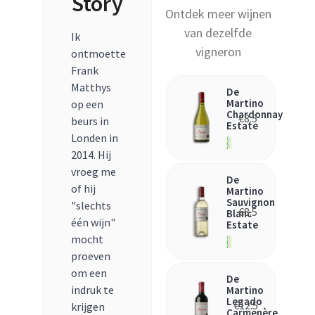
Story
Ontdek meer wijnen
van dezelfde
Ik
vigneron
ontmoette
Frank
Matthys
De
Martino
op een
Chardonnay
€
8.5
beurs in
Estate
Londen in
2014. Hij
vroeg me
De
of hij
Martino
Sauvignon
"slechts
€
8.5
Blanc
één wijn"
Estate
mocht
proeven
om een
De
indruk te
Martino
Legado
€
12.5
krijgen
Carmenère