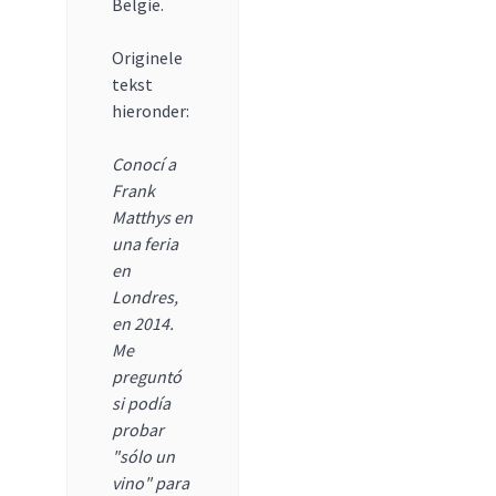
België.
Originele
tekst
hieronder:
Conocí a
Frank
Matthys en
una feria
en
Londres,
en 2014.
Me
preguntó
si podía
probar
"sólo un
vino" para