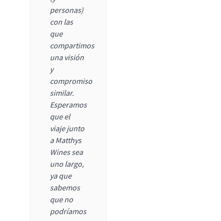
personas)
con las
que
compartimos
una visión
y
compromiso
similar.
Esperamos
que el
viaje junto
a Matthys
Wines sea
uno largo,
ya que
sabemos
que no
podríamos