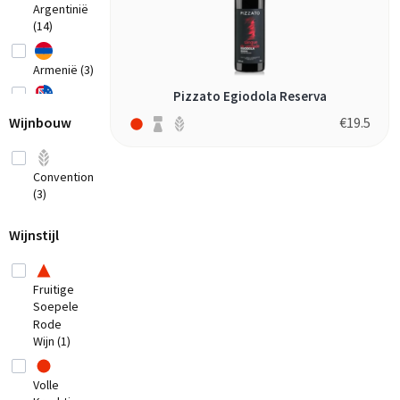
Argentinië
(14)
Armenië (3)
Pizzato Egiodola Reserva
Australië
Wijnbouw
€
19.5
(20)
België
(2)
Conventioneel
(3)
Bosnia-
Herzegovina
(1)
Wijnstijl
Bulgarije (1)
Fruitige
Chili (7)
Soepele
Rode
China
Wijn (1)
(1)
Cyprus
Volle
(2)