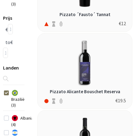
(3)
Pizzato ´Fausto´ Tannat
Prijs
€
12
€
to
€
Landen
Pizzato Alicante Bouschet Reserva
Brazilië
€
19.5
(3)
Albania
(4)