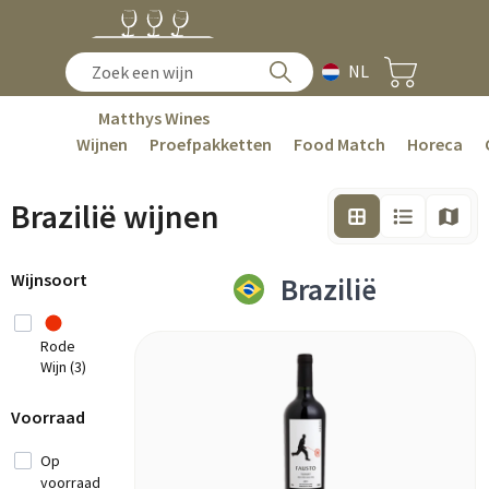
NL
Matthys Wines
Wijnen
Proefpakketten
Food Match
Horeca
Brazilië wijnen
Wijnsoort
Brazilië
Rode
Wijn (3)
Voorraad
Op
voorraad