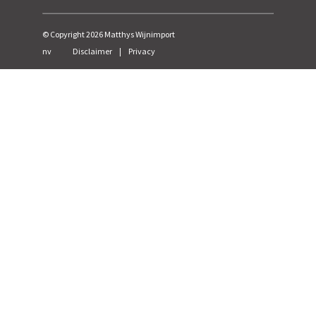
© Copyright
2026
Matthys Wijnimport
nv
Disclaimer
|
Privacy