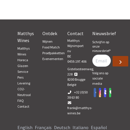
Matthys
Ontdek
Contact
Nieuwsbrief
Wines
Matthys
Wijnen
Schrijf in op
Wijnimport
onze
Food Match
Matthys
nieuwsbrief
*
nv
Proefpakketten
Wines
BE
Evenementen
Horeca
0459.197.406
Glazen
Gistelsesteenweg,
Service
Volg ons op
228
Pers
sociale
8200
Brugge
Levering
media
België
CO2-
+32 (0)50
Neutraal
38 63 80
FAQ
Contact
frank@matthys-
wines.be
English
Français
Deutsch
Italiano
Español