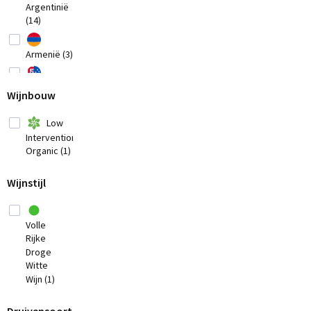
Argentinië
(14)
Armenië (3)
Australië
Wijnbouw
(20)
België
Low
(2)
Intervention
Organic (1)
Bosnia-
Herzegovina
(1)
Wijnstijl
Brazilië
(3)
Volle
Rijke
Bulgarije (1)
Droge
Witte
Chili (7)
Wijn (1)
China
(1)