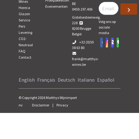
Proefpakketten
Wines
BE
Evenementen
Horeca
0459.197.406
Glazen
Gistelsesteenweg,
Service
Volg ons op
228
Pers
sociale
8200
Brugge
Levering
media
België
CO2-
+32 (0)50
Neutraal
38 63 80
FAQ
Contact
frank@matthys-
wines.be
English
Français
Deutsch
Italiano
Español
© Copyright
2026
Matthys Wijnimport
nv
Disclaimer
|
Privacy