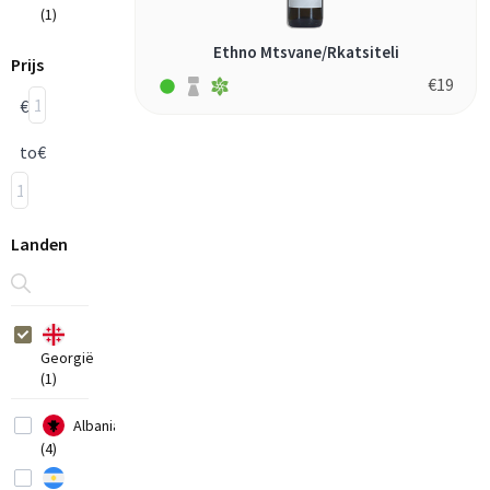
(1)
Ethno Mtsvane/Rkatsiteli
Prijs
€
19
€
to
€
Landen
Georgië
(1)
Albania
(4)