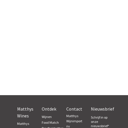
Roemenië
(1)
Servië
(2)
Slovenië (3)
Spanje
(33)
Tsjechië (1)
USA
(12)
Uruguay (5)
Zuid-
Afrika (31)
Matthys
Ontdek
Contact
Nieuwsbrief
Wines
Zwitserland
Matthys
Wijnen
Schrijf in op
(2)
Wijnimport
onze
Food Match
Matthys
nieuwsbrief
*
nv