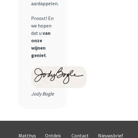
aardappelen.
Proost! En
we hopen
dat u
van
onze
wijnen
geniet
.
Jody Bogle
Matthys
Ontdek
Contact
Nieuwsbrief