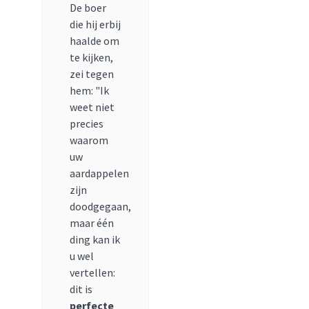
De boer
die hij erbij
haalde om
te kijken,
zei tegen
hem: "Ik
weet niet
precies
waarom
uw
aardappelen
zijn
doodgegaan,
maar één
ding kan ik
u wel
vertellen:
dit is
perfecte