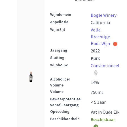
Wijndomein
Bogle Winery
Appellatie
California
Wijnstijl
Volle
Krachtige
Rode Wijn
Jaargang
2022
Sluiting
Kurk
Wijnbouw
Conventioneel
Alcohol per
14
%
Volume
Volume
750
ml
Bewaarpotentieel
< 5 Jaar
vanaf Jaargang
Opvoeding
Vat in Oude Eik
Beschikbaarheid
Beschikbaar