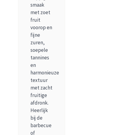
smaak
met zoet
fruit
voorop en
fijne
zuren,
soepele
tannines
en
harmonieuze
textuur
met zacht
fruitige
afdronk.
Heerlijk
bij de
barbecue
of