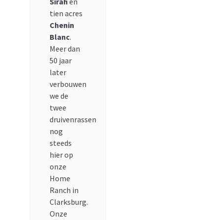
Sirah
en
tien acres
Chenin
Blanc
.
Meer dan
50 jaar
later
verbouwen
we de
twee
druivenrassen
nog
steeds
hier op
onze
Home
Ranch in
Clarksburg.
Onze