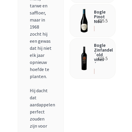
tarwe en
Bogle
saffloer,
Pinot
maar in
€
15.5
Noir
1968
zocht hij
een gewas
Bogle
dat hij niet
Zinfandel
´old
elk jaar
€
15.5
vines
opnieuw
´
hoefde te
planten.
Hij dacht
dat
aardappelen
perfect
zouden
zijn voor