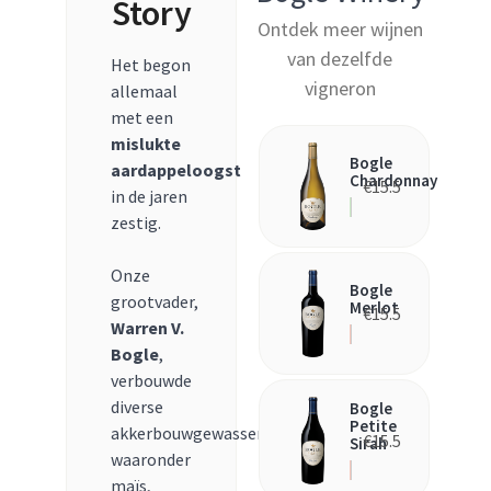
Story
Ontdek meer wijnen
van dezelfde
Het begon
vigneron
allemaal
met een
mislukte
Bogle
aardappeloogst
Chardonnay
€
15.5
in de jaren
zestig.
Onze
Bogle
grootvader,
Merlot
€
15.5
Warren V.
Bogle
,
verbouwde
diverse
Bogle
Petite
akkerbouwgewassen
€
15.5
Sirah
waaronder
maïs,