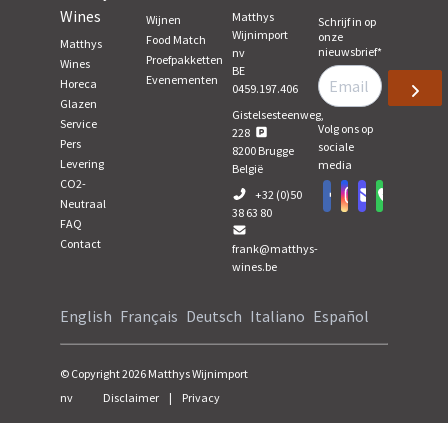
Wines
Matthys
Wijnen
Schrijf in op
Wijnimport
onze
Food Match
Matthys
nieuwsbrief
*
nv
Proefpakketten
Wines
BE
Evenementen
Horeca
0459.197.406
Glazen
Gistelsesteenweg,
Service
Volg ons op
228
Pers
sociale
8200
Brugge
Levering
media
België
CO2-
+32 (0)50
Neutraal
38 63 80
FAQ
Contact
frank@matthys-
wines.be
English
Français
Deutsch
Italiano
Español
© Copyright
2026
Matthys Wijnimport
nv
Disclaimer
|
Privacy