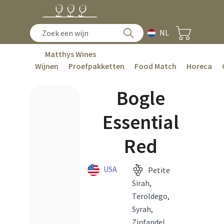
NL
Matthys Wines
Wijnen
Proefpakketten
Food Match
Horeca
Bogle
Essential
Red
USA
Petite
Sirah,
Teroldego,
Syrah,
Zinfandel